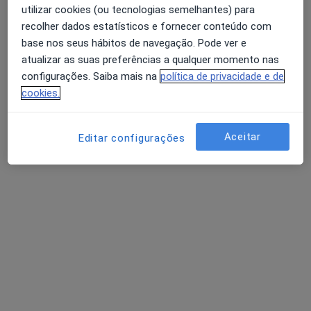
utilizar cookies (ou tecnologias semelhantes) para
1 opinião
recolher dados estatísticos e fornecer conteúdo com
Av. Republica 1622 3º sala 7 e 8, Vila Nova de Gaia
•
Mapa
base nos seus hábitos de navegação. Pode ver e
Consultório privado
atualizar as suas preferências a qualquer momento nas
Primeira consulta Oftalmologia
65 €
configurações. Saiba mais na
política de privacidade e de
cookies.
Esse especialista não oferece agendamento online para esse endereço.
Solicite um atendimento
Aceitar
Editar configurações
Nuno Lopes
Oftalmologista