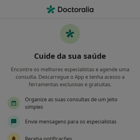
Men
Oftalmologista • Porto, Porto
Filters
• 1
Mapa
Oftalmologistas recomendados de Allianz
Cuide da sua saúde
em Porto
Como classificamos os resultados
Encontre os melhores especialistas e agende uma
consulta. Descarregue o App e tenha acesso a
ferramentas exclusivas e gratuitas.
Organize as suas consultas de um jeito
simples
Envie mensagens para os especialistas
Dr. Pedro Borges
Receba notificações
Oftalmologista