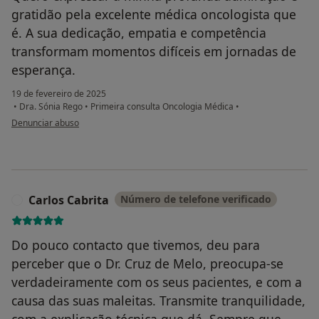
gratidão pela excelente médica oncologista que
é. A sua dedicação, empatia e competência
transformam momentos difíceis em jornadas de
esperança.
19 de fevereiro de 2025
•
Dra. Sónia Rego
•
Primeira consulta Oncologia Médica
•
na opinião do utilizador P. M
Denunciar abuso
Carlos Cabrita
Número de telefone verificado
C
Do pouco contacto que tivemos, deu para
perceber que o Dr. Cruz de Melo, preocupa-se
verdadeiramente com os seus pacientes, e com a
causa das suas maleitas. Transmite tranquilidade,
com a explicação técnica que dá. Sempre que