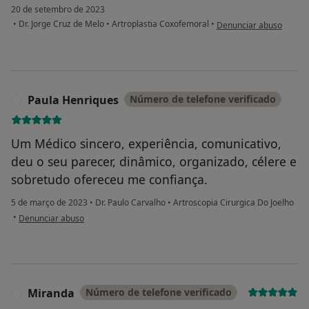
20 de setembro de 2023
na opinião do utilizado
•
Dr. Jorge Cruz de Melo
•
Artroplastia Coxofemoral
•
Denunciar abuso
Paula Henriques
Número de telefone verificado
P
Um Médico sincero, experiência, comunicativo,
deu o seu parecer, dinâmico, organizado, célere e
sobretudo ofereceu me confiança.
5 de março de 2023
•
Dr. Paulo Carvalho
•
Artroscopia Cirurgica Do Joelho
na opinião do utilizador Paula Henriques
•
Denunciar abuso
Miranda
Número de telefone verificado
M