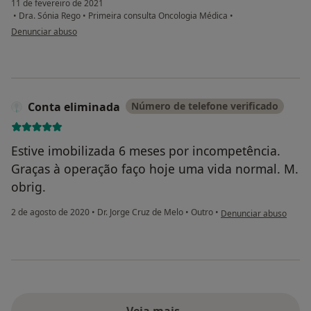
11 de fevereiro de 2021
•
Dra. Sónia Rego
•
Primeira consulta Oncologia Médica
•
na opinião do utilizador João Costa
Denunciar abuso
Conta eliminada
Número de telefone verificado
Estive imobilizada 6 meses por incompetência.
Graças à operação faço hoje uma vida normal. M.
obrig.
na opinião do utilizado
2 de agosto de 2020
•
Dr. Jorge Cruz de Melo
•
Outro
•
Denunciar abuso