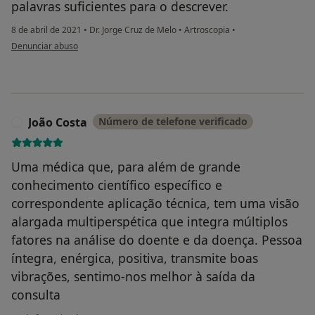
palavras suficientes para o descrever.
8 de abril de 2021
•
Dr. Jorge Cruz de Melo
•
Artroscopia
•
na opinião do utilizador Vanessa Maluzzo Pedro
Denunciar abuso
João Costa
Número de telefone verificado
J
Uma médica que, para além de grande
conhecimento científico específico e
correspondente aplicação técnica, tem uma visão
alargada multiperspética que integra múltiplos
fatores na análise do doente e da doença. Pessoa
íntegra, enérgica, positiva, transmite boas
vibrações, sentimo-nos melhor à saída da
consulta