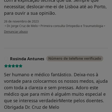
necessitar, deslocar-me-ei de Lisboa até ao Porto,
para ouvir a sua opinião.
26 de novembro de 2023
•
Dr. Jorge Cruz de Melo
•
Primeira consulta Ortopedia e Traumatologia
•
na opinião do utilizador Carlos Cabrita
Denunciar abuso
Rosinda Antunes
Número de telefone verificado
R
Ser humano e médico fantástico. Deixa-nos à
vontade para colocarmos os nossos medos, ajuda
com toda a clareza e sem pressas. Adoro este
médico que para mim é alguém muito especial e
que se interessa verdadeirMente pelos doentes.
Obrigada Dr. Cruz de Melo