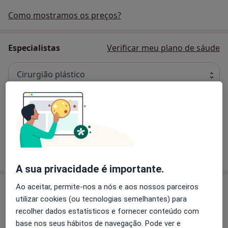
Como mostramos os preços?
Especialistas
Verificar meu plano de sáude
Cirurgião plástico
Dra. Augusta Cardoso
Cirurgião plástico
6 opiniões
A sua privacidade é importante.
Ao aceitar, permite-nos a nós e aos nossos parceiros
Consultório
utilizar cookies (ou tecnologias semelhantes) para
recolher dados estatísticos e fornecer conteúdo com
base nos seus hábitos de navegação. Pode ver e