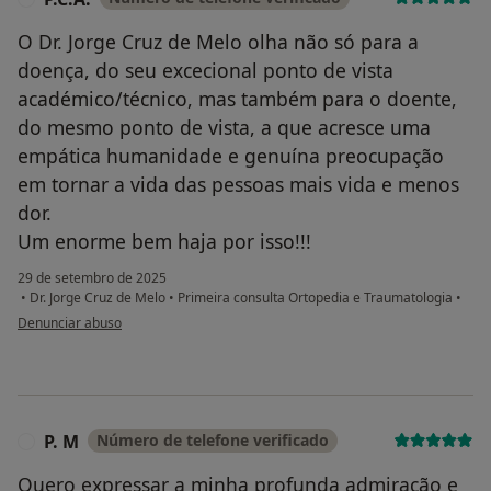
O Dr. Jorge Cruz de Melo olha não só para a
doença, do seu excecional ponto de vista
académico/técnico, mas também para o doente,
do mesmo ponto de vista, a que acresce uma
empática humanidade e genuína preocupação
em tornar a vida das pessoas mais vida e menos
dor.
Um enorme bem haja por isso!!!
29 de setembro de 2025
•
Dr. Jorge Cruz de Melo
•
Primeira consulta Ortopedia e Traumatologia
•
na opinião do utilizador P.C.A.
Denunciar abuso
P. M
Número de telefone verificado
P
Quero expressar a minha profunda admiração e