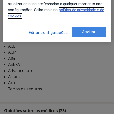
Ampliar o mapa
atualizar as suas preferências a qualquer momento nas
configurações. Saiba mais na
política de privacidade e de
cookies.
Hospital Da Arrábida
Pcta. Henrique Moreira, 150, Vila Nova de Gaia 4400-
Aceitar
Editar configurações
346
Seguros
ACE
ACP
AIG
ASEFA
AdvanceCare
Allianz
Axa
Todos os seguros
Opiniões sobre os médicos (23)