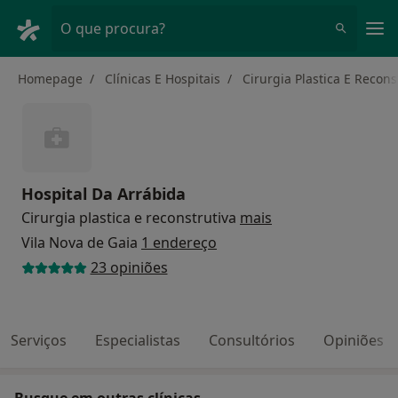
Men
O que procura?
Homepage
Clínicas E Hospitais
Cirurgia Plastica E Recons
Hospital Da Arrábida
Cirurgia plastica e reconstrutiva
mais
Vila Nova de Gaia
1 endereço
23 opiniões
Serviços
Especialistas
Consultórios
Opiniões
Busque em outras clínicas