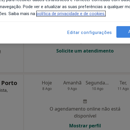
 navegação. Pode ver e atualizar as suas preferências a qualquer 
 Da
Hoje
Amanhã
Segunda-feira
Ter,
ões. Saiba mais na
política de privacidade e de cookies.
8 Ago
9 Ago
10 Ago
11 Ago
Editar configurações
O agendamento online não está
disponível
a
Solicite um atendimento
 Porto
Hoje
Amanhã
Segunda-feira
Ter,
8 Ago
9 Ago
10 Ago
11 Ago
ista,
O agendamento online não está
disponível
Mostrar perfil