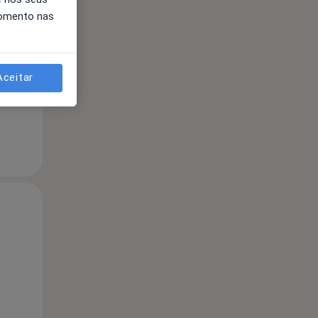
momento nas
Qua
Qui,
Sex,
12 Ago
13 Ago
14 Ago
Aceitar
Qua
Qui,
Sex,
12 Ago
13 Ago
14 Ago