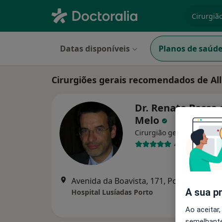
especiali
Datas disponíveis
Planos de saúd
Cirurgiões gerais recomendados de Al
Dr. Renato Bessa 
Melo
Cirurgião geral
4 opiniões
Avenida da Boavista, 171, Porto
•
Mapa
A sua p
Hospital Lusíadas Porto
Ao aceitar,
semelhante