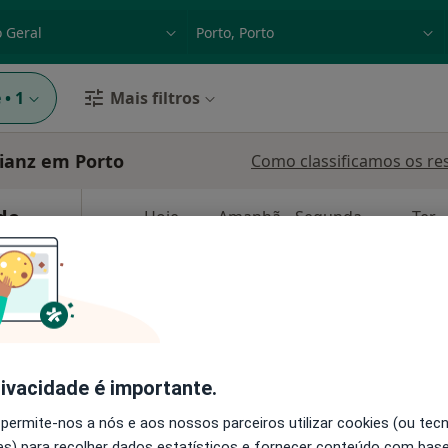
dade, doença ou nome
p. ex. Lisboa
e
•
1
Mais filtros
lianz em Porto
Como classificamos os re
de
Hoje
Amanhã
Segunda-feira
Ter,
8 Ago
9 Ago
10 Ago
11 Ago
O agendamento online não está
disponível
Solicite um atendimento
rivacidade é importante.
 permite-nos a nós e aos nossos parceiros utilizar cookies (ou tec
s) para recolher dados estatísticos e fornecer conteúdo com bas