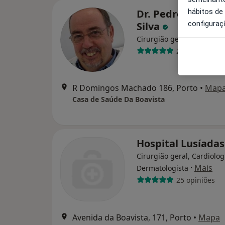
hábitos de
Dr. Pedro Correia
configuraç
Silva
Cirurgião geral
2 opiniões
R Domingos Machado 186, Porto
•
Map
Casa de Saúde Da Boavista
Hospital Lusíadas
Cirurgião geral, Cardiolog
·
Mais
Dermatologista
25 opiniões
Avenida da Boavista, 171, Porto
•
Mapa