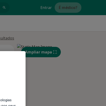
Entrar
É médico?
sultados
Qua
Qui,
Sex,
Ampliar mapa
12 Ago
13 Ago
14 Ago
nologias
e nos seus