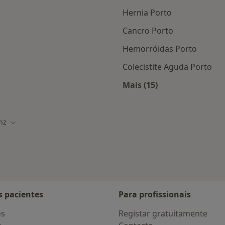
Hernia Porto
Cancro Porto
Hemorróidas Porto
Colecistite Aguda Porto
Mais (15)
as da Allianz
Mais na categoria: D
anz
 cidade
Mudar de cidade
s pacientes
Para profissionais
os
Registar gratuitamente