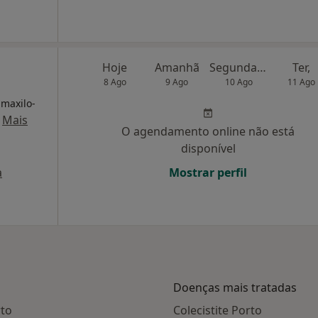
Hoje
Amanhã
Segunda-feira
Ter,
8 Ago
9 Ago
10 Ago
11 Ago
 maxilo-
·
Mais
O agendamento online não está
disponível
a
Mostrar perfil
Doenças mais tratadas
rto
Colecistite Porto