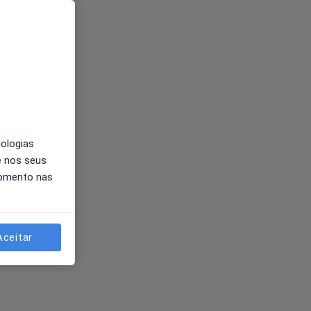
nologias
e nos seus
momento nas
Aceitar