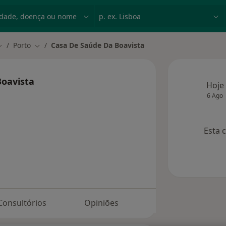
dade, doença ou nome
p. ex. Lisboa
Porto
Casa De Saúde Da Boavista
udar de cidade
Mudar de cidade
Boavista
Hoje
6 Ago
Esta 
Consultórios
Opiniões