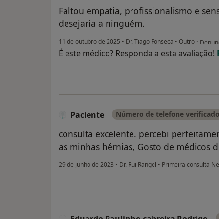
Faltou empatia, profissionalismo e se
desejaria a ninguém.
na opin
11 de outubro de 2025
•
Dr. Tiago Fonseca
•
Outro
•
Denunc
É este médico? Responda a esta avaliação!
Paciente
Número de telefone verificad
consulta excelente. percebi perfeitam
as minhas hérnias, Gosto de médicos d
29 de junho de 2023
•
Dr. Rui Rangel
•
Primeira consulta Ne
Eduardo Paulinho cabreira Rodrigo
E