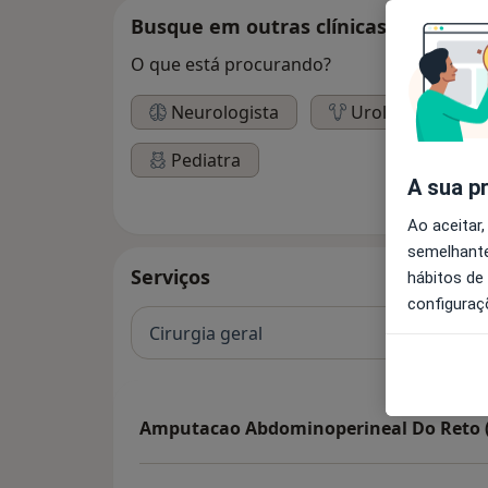
Busque em outras clínicas
O que está procurando?
Neurologista
Urologista
Pediatra
A sua p
Ao aceitar,
semelhante
Serviços
hábitos de
configuraç
Cirurgia geral
Amputacao Abdominoperineal Do Reto 