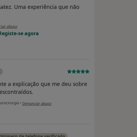
nsatez. Uma experiência que não
ião do utilizador Cardoso Jennifer
iar abuso
Registe-se agora
o
ente a explicação que me deu sobre
escontraídos.
na opinião do utilizador Paciente
urocirurgia
•
Denunciar abuso
Número de telefone verificado