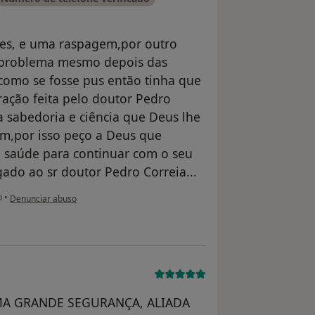
ões, e uma raspagem,por outro
 problema mesmo depois das
como se fosse pus então tinha que
ração feita pelo doutor Pedro
a sabedoria e ciência que Deus lhe
bem,por isso peço a Deus que
 saúde para continuar com o seu
ado ao sr doutor Pedro Correia...
na opinião do utilizador Eduardo Paulinho cabreira Rodrigo
o
•
Denunciar abuso
MA GRANDE SEGURANÇA, ALIADA