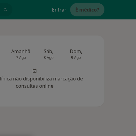
Entrar
É médico?
Amanhã
Sáb,
Dom,
Segunda-feira
Ter,
7 Ago
8 Ago
9 Ago
10 Ago
11 Ag
clínica não disponibiliza marcação de
consultas online