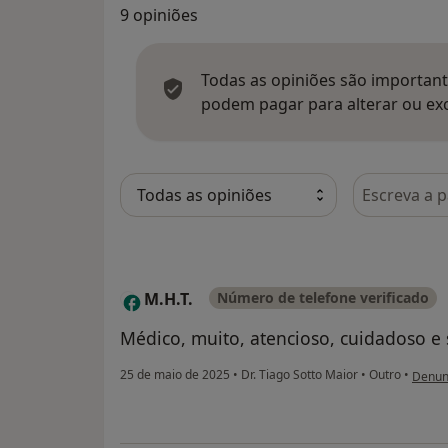
9 opiniões
Todas as opiniões são importante
podem pagar para alterar ou exc
Pesquisar e
M.H.T.
Número de telefone verificado
M
Médico, muito, atencioso, cuidadoso e
na opi
25 de maio de 2025
•
Dr. Tiago Sotto Maior
•
Outro
•
Denun