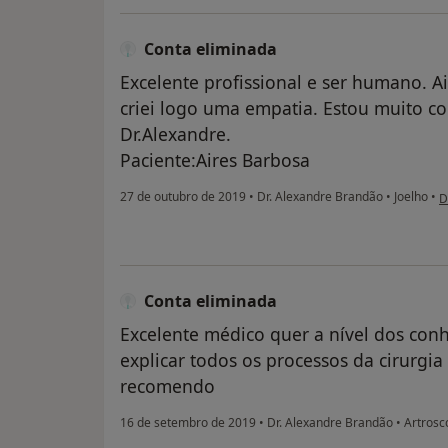
Conta eliminada
Excelente profissional e ser humano. A
criei logo uma empatia. Estou muito co
Dr.Alexandre.
Paciente:Aires Barbosa
n
27 de outubro de 2019
•
Dr. Alexandre Brandão
•
Joelho
•
D
Conta eliminada
Excelente médico quer a nível dos co
explicar todos os processos da cirurgia
recomendo
16 de setembro de 2019
•
Dr. Alexandre Brandão
•
Artrosco