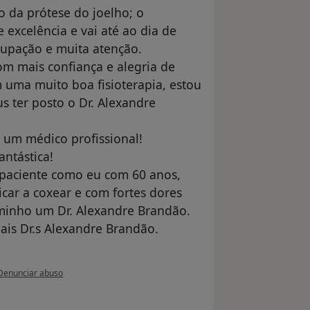
o da prótese do joelho; o
excelência e vai até ao dia de
cupação e muita atenção.
om mais confiança e alegria de
m uma muito boa fisioterapia, estou
s ter posto o Dr. Alexandre
um médico profissional!
antástica!
 paciente como eu com 60 anos,
icar a coxear e com fortes dores
aminho um Dr. Alexandre Brandão.
is Dr.s Alexandre Brandão.
na opinião do utilizador teresa alvoeiro
Denunciar abuso