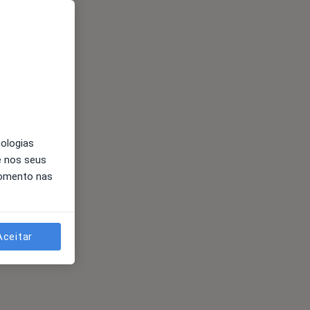
nologias
e nos seus
momento nas
Aceitar