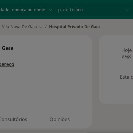
dade, doença ou nome
p. ex. Lisboa
Vila Nova De Gaia
Hospital Privado De Gaia
ar de cidade
Mudar de cidade
e Gaia
Hoje
8 Ago
dereço
Esta 
Consultórios
Opiniões