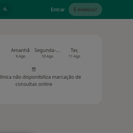
Entrar
É médico?
Amanhã
Segunda-feira
Ter,
Qua
Qui,
9 Ago
10 Ago
11 Ago
12 Ago
13 Ag
clínica não disponibiliza marcação de
consultas online