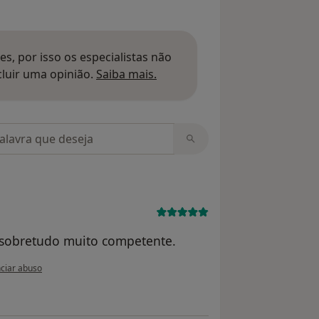
s, por isso os especialistas não
Saber mais sobre pareceres
luir uma opinião.
Saiba mais.
m opiniões
 sobretudo muito competente.
nião do utilizador M.H.T.
ciar abuso