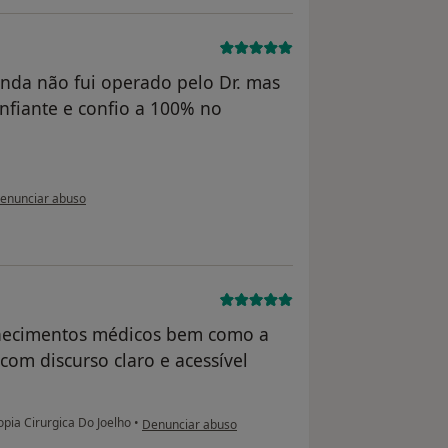
inda não fui operado pelo Dr. mas
nfiante e confio a 100% no
a opinião do utilizador Conta eliminada
enunciar abuso
nhecimentos médicos bem como a
 com discurso claro e acessível
na opinião do utilizador Conta eliminada
pia Cirurgica Do Joelho
•
Denunciar abuso