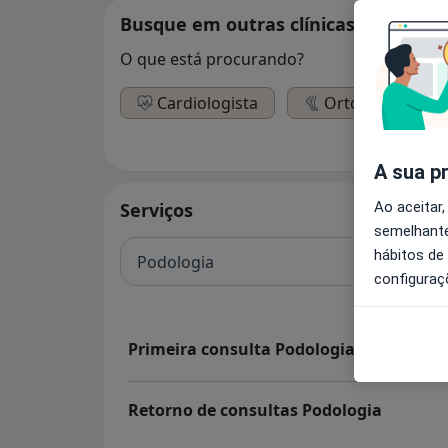
Busque em outras clínicas
O que está procurando?
Cardiologista
Ortopedista
A sua p
Ao aceitar,
Serviços
semelhante
hábitos de
Podologia
configuraç
Primeira consulta Podologia
Retorno de consultas Podologia