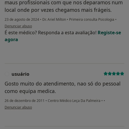
maus profissionais com que nos deparamos num
local onde por vezes chegamos mais frágeis.
23 de agosto de 2024
•
Dr. Ariel Milton
•
Primeira consulta Psicologia
•
na opinião do utilizador José Ribeiro
Denunciar abuso
É este médico? Responda a esta avaliação!
Registe-se
agora
usuário
U
Gosto muito do atendimento, nao só do pessoal
como equipa medica.
26 de dezembro de 2011
•
Centro Médico Leça Da Palmeira
•
•
na opinião do utilizador usuário
Denunciar abuso