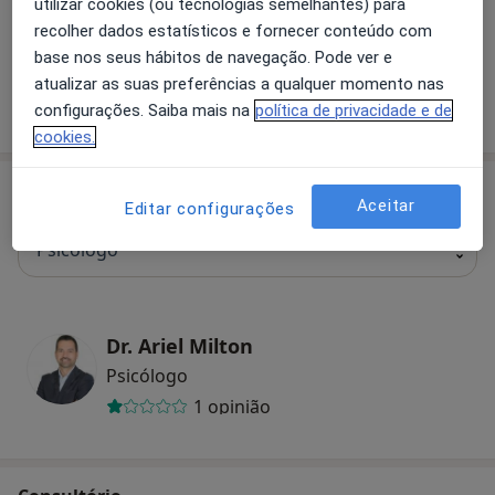
utilizar cookies (ou tecnologias semelhantes) para
recolher dados estatísticos e fornecer conteúdo com
+ 5 serviços
base nos seus hábitos de navegação. Pode ver e
atualizar as suas preferências a qualquer momento nas
configurações. Saiba mais na
política de privacidade e de
Como mostramos os preços?
cookies.
Especialistas
Verificar meu plano de sáude
Aceitar
Editar configurações
Psicólogo
Dr. Ariel Milton
Psicólogo
1 opinião