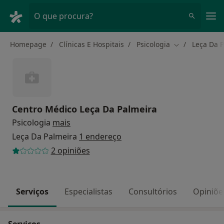
Men
O que procura?
Homepage
Clínicas E Hospitais
Psicologia
Leça Da 
Mudar de cida
Centro Médico Leça Da Palmeira
Psicologia
mais
Leça Da Palmeira
1 endereço
2 opiniões
Serviços
Especialistas
Consultórios
Opiniõe
Serviços