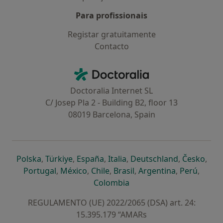
Para profissionais
Registar gratuitamente
Contacto
Contacto
Doctoralia - Homepage
Doctoralia Internet SL
C/ Josep Pla 2 - Building B2, floor 13
08019 Barcelona, Spain
abre num novo separador
abre num novo separador
abre num novo separador
abre num novo separado
abre num n
abre
Polska
,
Türkiye
,
España
,
Italia
,
Deutschland
,
Česko
,
abre num novo separador
abre num novo separador
abre num novo separador
abre num novo separa
abre num no
abre n
Portugal
,
México
,
Chile
,
Brasil
,
Argentina
,
Perú
,
abre num novo separad
Colombia
REGULAMENTO (UE) 2022/2065 (DSA) art. 24:
15.395.179 “AMARs