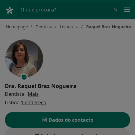
Men
O que procura?
Homepage
Dentista
Lisboa
Raquel Braz Nogueira
Mudar de cidade
Dra.
Raquel Braz Nogueira
sobre as especializações
Dentista
·
Mais
Lisboa
1 endereço
Dados do contacto