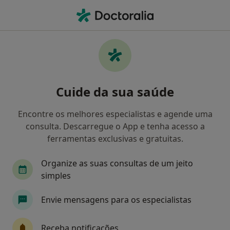
Men
Dentista • Lisboa, Lisboa
Filters
• 1
Mapa
Dentistas recomendados de Saúde Prime
Cuide da sua saúde
em Lisboa
Como classificamos os resultados
Encontre os melhores especialistas e agende uma
consulta. Descarregue o App e tenha acesso a
ferramentas exclusivas e gratuitas.
Organize as suas consultas de um jeito
simples
Envie mensagens para os especialistas
Dr. Gil Fernando Oliveira
Receba notificações
Dentista