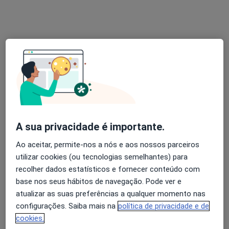
Maria Cristina De Faria Teixeira
Dentista
1 opinião
Rua de Borges Carneiro 20B, Lisboa
•
Mapa
Clínica São Dente - Medicina Dentária
Esse especialista não oferece agendamento online para esse endereço.
Solicite um atendimento
A sua privacidade é importante.
Ao aceitar, permite-nos a nós e aos nossos parceiros
utilizar cookies (ou tecnologias semelhantes) para
recolher dados estatísticos e fornecer conteúdo com
base nos seus hábitos de navegação. Pode ver e
atualizar as suas preferências a qualquer momento nas
configurações. Saiba mais na
política de privacidade e de
As CLÍNICAS - Clínica de Alvalade
cookies.