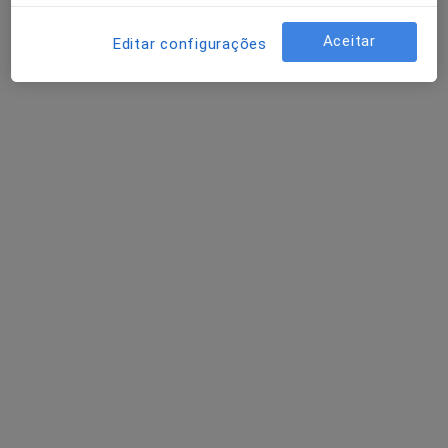
Dentista
Praça Alvalade, 6 (1 andar Direito), Lisboa
•
Mapa
Aceitar
Editar configurações
As CLÍNICAS - Clínica de Alvalade
Nenhum profissional neste centro médico tem consultas disponíveis
Mostrar perfil
Dra. Dentista Amadora
Dentista
3 opiniões