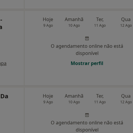
-
Hoje
Amanhã
Ter,
Qua
a
9 Ago
10 Ago
11 Ago
12 Ago
O agendamento online não está
disponível
apa
Mostrar perfil
 Da
Hoje
Amanhã
Ter,
Qua
9 Ago
10 Ago
11 Ago
12 Ago
O agendamento online não está
disponível