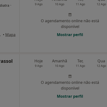
9 Ago
10 Ago
11 Ago
12 Ago
·
diatra
O agendamento online não está
disponível
00-205 Lisboa, Lisboa
•
Mapa
Mostrar perfil
rassol
Hoje
Amanhã
Ter,
Qua
9 Ago
10 Ago
11 Ago
12 Ago
O agendamento online não está
disponível
Mostrar perfil