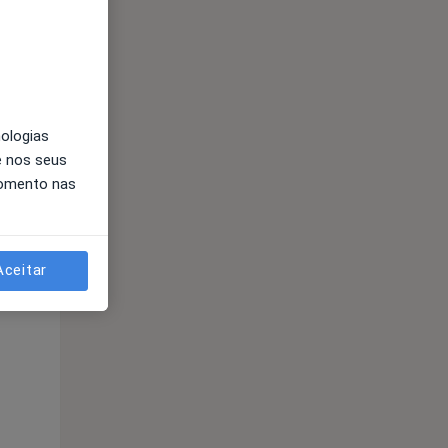
Qui,
Sex,
Sáb,
13 Ago
14 Ago
15 Ago
nologias
e nos seus
momento nas
Aceitar
Qui,
Sex,
Sáb,
13 Ago
14 Ago
15 Ago