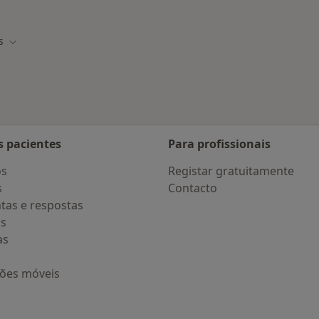
tas da CA Seguros
Mais na categoria: D
s
de
Mudar de cidade
s pacientes
Para profissionais
os
Registar gratuitamente
s
Contacto
tas e respostas
os
as
ções móveis