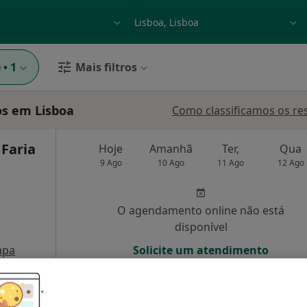
dade, doença ou nome
p. ex. Lisboa
e
•
1
Mais filtros
s em Lisboa
Como classificamos os re
 Faria
Hoje
Amanhã
Ter,
Qua
9 Ago
10 Ago
11 Ago
12 Ago
O agendamento online não está
disponível
apa
Solicite um atendimento