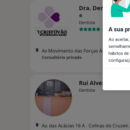
Dra. Dentista Am
Dentista
A sua p
3 opiniões
Ao aceitar,
semelhante
Av Movimento das For
hábitos de
Consultório privado
configuraç
Rui Alves
Dentista
Av. das Acácias 16 A