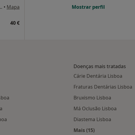
 - Colinas do Cruzeiro, Odivelas
•
Mapa
Mostrar perfil
40 €
Doenças mais tratadas
Cárie Dentária Lisboa
Fraturas Dentárias Lisboa
sboa
Bruxismo Lisboa
a
Má Oclusão Lisboa
boa
Diastema Lisboa
Mais (15)