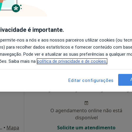
adora
Hoje
Amanhã
Ter,
Qua
9 Ago
10 Ago
11 Ago
12 Ago
rivacidade é importante.
O agendamento online não está
 permite-nos a nós e aos nossos parceiros utilizar cookies (ou tec
disponível
s) para recolher dados estatísticos e fornecer conteúdo com bas
ças Armadas nº7 R/c dto, Amadora
•
Mapa
Solicite um atendimento
 navegação. Pode ver e atualizar as suas preferências a qualquer 
ões. Saiba mais na
política de privacidade e de cookies.
Editar configurações
Hoje
Amanhã
Ter,
Qua
9 Ago
10 Ago
11 Ago
12 Ago
O agendamento online não está
disponível
 - Colinas do Cruzeiro, Odivelas
•
Mapa
Solicite um atendimento