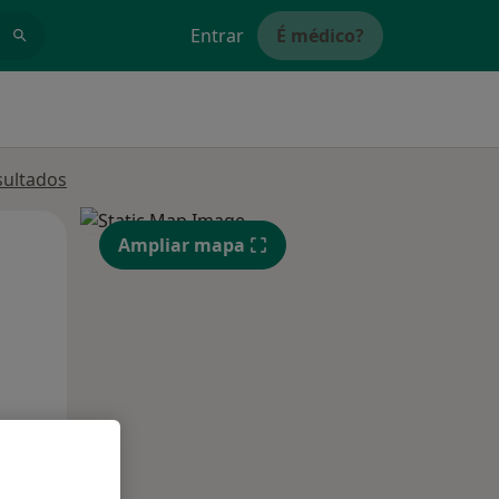
Entrar
É médico?
sultados
Qui,
Sex,
Sáb,
Ampliar mapa
13 Ago
14 Ago
15 Ago