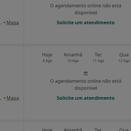
O agendamento online não está
disponível
o Sete Rios e ao Jardim Zoológico, Lisboa
•
Mapa
Solicite um atendimento
Hoje
Amanhã
Ter,
Qua
9 Ago
10 Ago
11 Ago
12 Ago
O agendamento online não está
disponível
00-205 Lisboa, Lisboa
•
Mapa
Solicite um atendimento
Hoje
Amanhã
Ter,
Qua