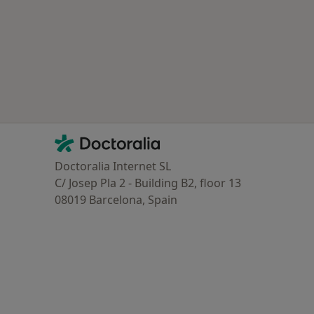
oenças mais tratadas
Contacto
Doctoralia - Homepage
Doctoralia Internet SL
C/ Josep Pla 2 - Building B2, floor 13
08019 Barcelona, Spain