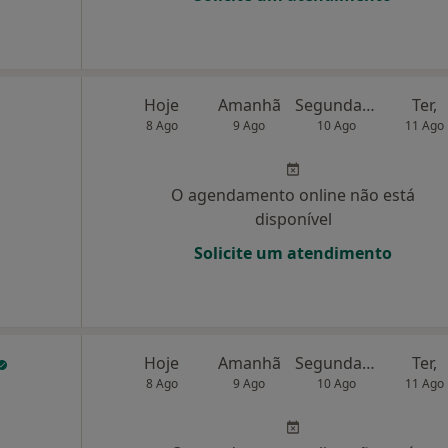
Hoje
Amanhã
Segunda-feira
Ter,
8 Ago
9 Ago
10 Ago
11 Ago
O agendamento online não está
disponível
Solicite um atendimento
Hoje
Amanhã
Segunda-feira
Ter,
8 Ago
9 Ago
10 Ago
11 Ago