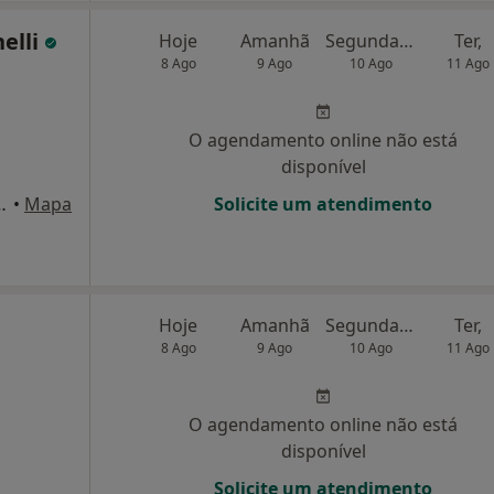
nelli
Hoje
Amanhã
Segunda-feira
Ter,
8 Ago
9 Ago
10 Ago
11 Ago
O agendamento online não está
disponível
 MELO, 31 1º C, Lisboa
•
Mapa
Solicite um atendimento
Hoje
Amanhã
Segunda-feira
Ter,
8 Ago
9 Ago
10 Ago
11 Ago
O agendamento online não está
disponível
Solicite um atendimento