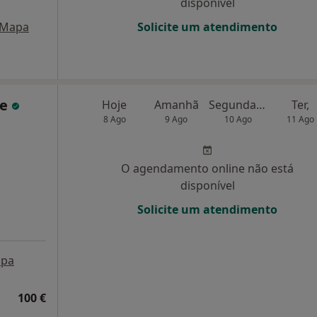
disponível
Mapa
Solicite um atendimento
de
Hoje
Amanhã
Segunda-feira
Ter,
8 Ago
9 Ago
10 Ago
11 Ago
O agendamento online não está
disponível
Solicite um atendimento
pa
100 €