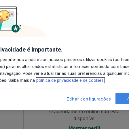
O agendamento online não está
disponível
Solicite um atendimento
rivacidade é importante.
Lisboa
 permite-nos a nós e aos nossos parceiros utilizar cookies (ou tec
s) para recolher dados estatísticos e fornecer conteúdo com bas
esde 50 €
 navegação. Pode ver e atualizar as suas preferências a qualquer 
ões. Saiba mais na
política de privacidade e de cookies.
nicas
Hoje
Amanhã
Segunda-feira
Ter,
ias
8 Ago
9 Ago
10 Ago
11 Ago
Editar configurações
peuta,
O agendamento online não está
disponível
Mostrar perfil