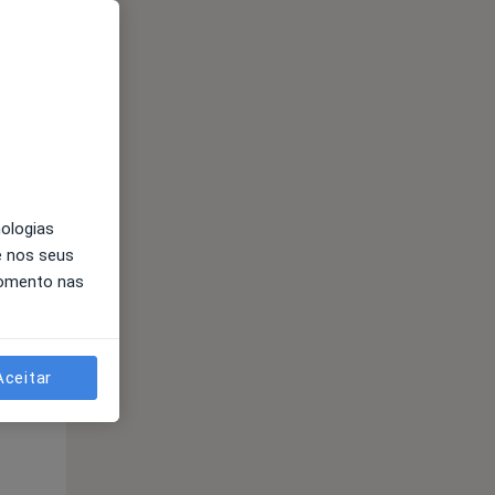
nologias
e nos seus
momento nas
Qua
Qui,
Sex,
12 Ago
13 Ago
14 Ago
Aceitar