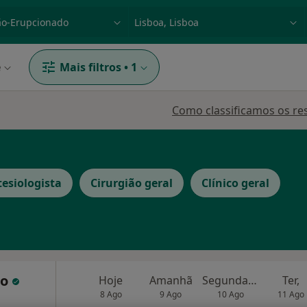
dade, doença ou nome
p. ex. Lisboa
e
Mais filtros
•
1
Como classificamos os re
esiologista
Cirurgião geral
Clínico geral
do
Hoje
Amanhã
Segunda-feira
Ter,
8 Ago
9 Ago
10 Ago
11 Ago