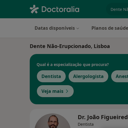
especiali
Datas disponíveis
Planos de saúd
Dente Não-Erupcionado, Lisboa
Qual é a especialização que procura?
Dentista
Alergologista
Anest
Veja mais
Dr. João Figueire
Dentista