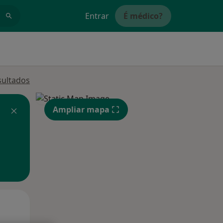
Entrar
É médico?
sultados
Ampliar mapa
Qua
Qui,
Sex,
12 Ago
13 Ago
14 Ago