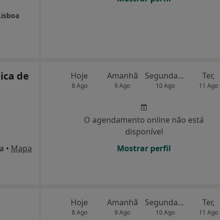
Lisboa
nica de
Hoje
Amanhã
Segunda-feira
Ter,
8 Ago
9 Ago
10 Ago
11 Ago
O agendamento online não está
disponível
oa
•
Mapa
Mostrar perfil
Hoje
Amanhã
Segunda-feira
Ter,
8 Ago
9 Ago
10 Ago
11 Ago