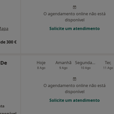
O agendamento online não está
disponível
Mapa
Solicite um atendimento
de 300 €
 De
Hoje
Amanhã
Segunda-feira
Ter,
8 Ago
9 Ago
10 Ago
11 Ago
O agendamento online não está
disponível
Solicite um atendimento
sta
sponível