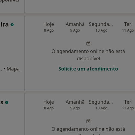
eira
Hoje
Amanhã
Segunda-feira
Ter,
8 Ago
9 Ago
10 Ago
11 Ago
O agendamento online não está
disponível
ro 75 2º andar , Lisboa
•
Mapa
Solicite um atendimento
os
Hoje
Amanhã
Segunda-feira
Ter,
8 Ago
9 Ago
10 Ago
11 Ago
O agendamento online não está