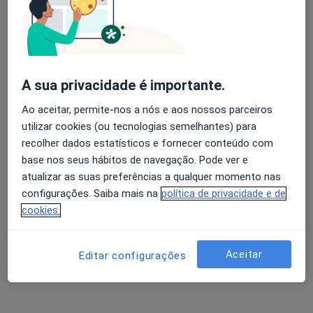
Dra. Dayana Silva
Dentista
1 opinião
A sua privacidade é importante.
Rua Dr.Gama Barros 27A, Lisboa
•
Mapa
Ao aceitar, permite-nos a nós e aos nossos parceiros
AS CLÍNICAS - Clínicas Médicas e Dentárias Lisboa
utilizar cookies (ou tecnologias semelhantes) para
Branqueamento Dentário
Serviço gratuito
recolher dados estatísticos e fornecer conteúdo com
base nos seus hábitos de navegação. Pode ver e
Esse especialista não oferece agendamento online para esse endereço.
atualizar as suas preferências a qualquer momento nas
configurações. Saiba mais na
política de privacidade e de
Solicite um atendimento
cookies.
Aceitar
Editar configurações