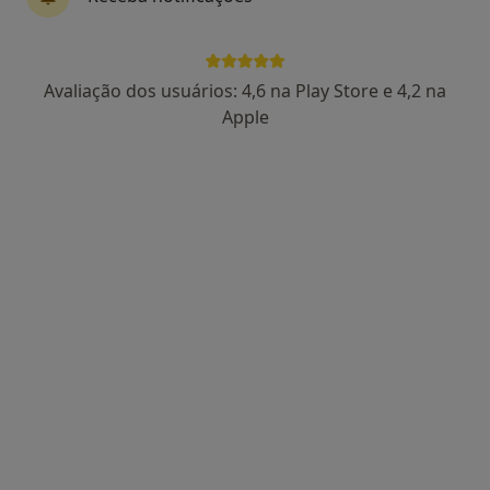
Dra. Elízabeth Péan
Avaliação dos usuários: 4,6 na Play Store e 4,2 na
Dentista
Apple
66 opiniões
Avenida da República, Lisboa
•
Mapa
Dra. Elízabeth Péan
Primeira consulta Medicina dentária
60 €
Esse especialista não oferece agendamento online para esse endereço.
Solicite um atendimento