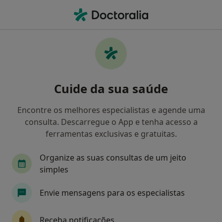
Men
Descoloração De Dente • Lisboa, Lisboa
Filters
• 1
Mapa
Descoloração De Dente, Lisboa
Cuide da sua saúde
Como classificamos os resultados
Encontre os melhores especialistas e agende uma
consulta. Descarregue o App e tenha acesso a
Qual é a especialização que procura?
ferramentas exclusivas e gratuitas.
Dentista
Médico estético
Clínico geral
Organize as suas consultas de um jeito
simples
Envie mensagens para os especialistas
Receba notificações