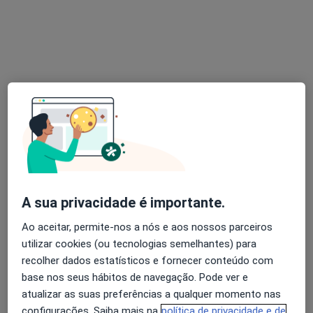
1 opinião
largo Frei Heitor Pinto 5, Lisboa
•
Mapa
Consultório privado
Esse especialista não oferece agendamento online para esse endereço.
Solicite um atendimento
A sua privacidade é importante.
Ao aceitar, permite-nos a nós e aos nossos parceiros
utilizar cookies (ou tecnologias semelhantes) para
Maria Cristina De Faria Teixeira
recolher dados estatísticos e fornecer conteúdo com
base nos seus hábitos de navegação. Pode ver e
Dentista
atualizar as suas preferências a qualquer momento nas
1 opinião
configurações. Saiba mais na
política de privacidade e de