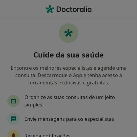
Men
Dentista • Lisboa, Lisboa
Filters
• 1
Mapa
Dentistas recomendados de Multicare em
Cuide da sua saúde
Lisboa
Como classificamos os resultados
Encontre os melhores especialistas e agende uma
consulta. Descarregue o App e tenha acesso a
ferramentas exclusivas e gratuitas.
Organize as suas consultas de um jeito
simples
Envie mensagens para os especialistas
Dra. Elízabeth Péan
Receba notificações
Dentista