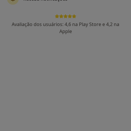
Dr. João Figueiredo
Avaliação dos usuários: 4,6 na Play Store e 4,2 na
Dentista
Apple
5 opiniões
Morada 1
Morada 2
R. Dr. Gama Barros, 27A, Lisboa
•
Mapa
AS CLÍNICAS - Clínicas Médicas e Dentárias Lisboa
Primeira consulta Medicina dentária
desde 50 €
Esse especialista não oferece agendamento online para esse endereço.
Solicite um atendimento