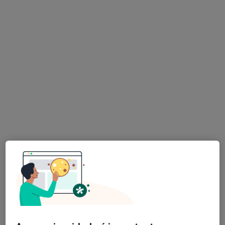
AS CLÍNICAS - Clínicas Médicas e
Dentárias Lisboa
·
Mais
Cirurgião geral, Fisioterapeuta, Dentista
62 opiniões
R. Dr. Gama Barros, 27A, Lisboa
•
Mapa
AS CLÍNICAS - Clínicas Médicas e Dentárias Lisboa
Consulta online
Mostrar mais serviços
Nenhum profissional neste centro médico tem consultas disponíveis
Mostrar perfil