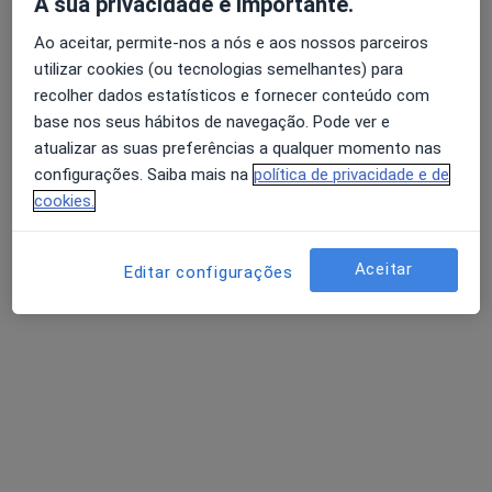
A sua privacidade é importante.
Ao aceitar, permite-nos a nós e aos nossos parceiros
utilizar cookies (ou tecnologias semelhantes) para
recolher dados estatísticos e fornecer conteúdo com
base nos seus hábitos de navegação. Pode ver e
atualizar as suas preferências a qualquer momento nas
configurações. Saiba mais na
política de privacidade e de
cookies.
Dra. Inês Guerreiro
Dentista
1 opinião
Aceitar
Editar configurações
Morada 1
Morada 2
Alameda dos Oceanos, Edf. Ecran Nr. 11 C, Lisboa
•
Mapa
Clinica Ecran Medical Center
Esse especialista não oferece agendamento online para esse endereço.
Solicite um atendimento