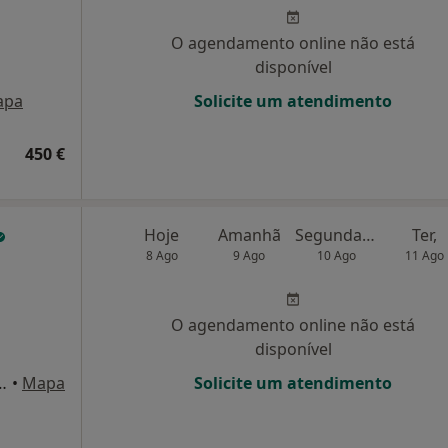
O agendamento online não está
disponível
apa
Solicite um atendimento
450 €
Hoje
Amanhã
Segunda-feira
Ter,
8 Ago
9 Ago
10 Ago
11 Ago
O agendamento online não está
disponível
 Alto do Forte (IC19), Rio de Mouro
•
Mapa
Solicite um atendimento