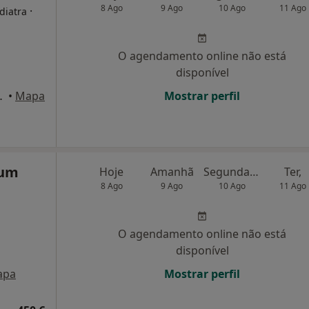
8 Ago
9 Ago
10 Ago
11 Ago
·
diatra
O agendamento online não está
disponível
00-205 Lisboa, Lisboa
•
Mapa
Mostrar perfil
ium
Hoje
Amanhã
Segunda-feira
Ter,
8 Ago
9 Ago
10 Ago
11 Ago
O agendamento online não está
disponível
apa
Mostrar perfil