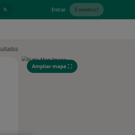
Entrar
É médico?
sultados
Qua
Qui,
Sex,
Ampliar mapa
12 Ago
13 Ago
14 Ago