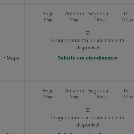
Hoje
Amanhã
Segunda-feira
Ter,
8 Ago
9 Ago
10 Ago
11 Ago
O agendamento online não está
disponível
o Sete Rios e ao Jardim Zoológico, Lisboa
•
Mapa
Solicite um atendimento
Hoje
Amanhã
Segunda-feira
Ter,
8 Ago
9 Ago
10 Ago
11 Ago
O agendamento online não está
disponível