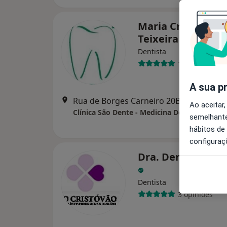
Maria Cristina De
Teixeira
Dentista
1 opinião
A sua p
Rua de Borges Carneiro 20B, Lisboa
•
M
Ao aceitar,
Clínica São Dente - Medicina Dentária
semelhante
hábitos de
configuraç
Dra. Dentista Am
Dentista
3 opiniões