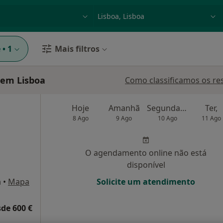
dade, doença ou nome
p. ex. Lisboa
e
•
1
Mais filtros
 em Lisboa
Como classificamos os re
Hoje
Amanhã
Segunda-feira
Ter,
8 Ago
9 Ago
10 Ago
11 Ago
O agendamento online não está
disponível
a
•
Mapa
Solicite um atendimento
de 600 €