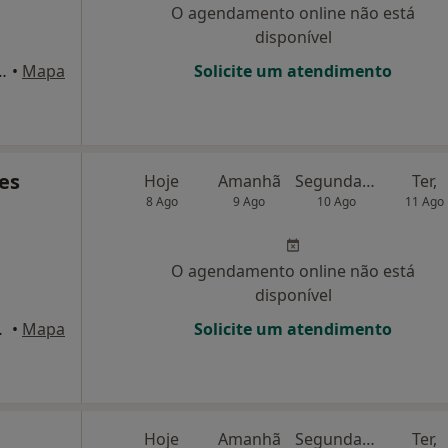
O agendamento online não está
disponível
,183 loja e 1 acordos varios incluindo ADSE, Lisboa
•
Mapa
Solicite um atendimento
es
Hoje
Amanhã
Segunda-feira
Ter,
8 Ago
9 Ago
10 Ago
11 Ago
O agendamento online não está
disponível
ijó, Almada
•
Mapa
Solicite um atendimento
Hoje
Amanhã
Segunda-feira
Ter,