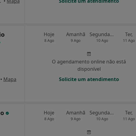
00-205 Lisboa, Lisboa
•
Mapa
Solicite um atendimento
io
Hoje
Amanhã
Segunda-feira
Ter,
8 Ago
9 Ago
10 Ago
11 Ago
O agendamento online não está
disponível
•
Mapa
Solicite um atendimento
po
Hoje
Amanhã
Segunda-feira
Ter,
8 Ago
9 Ago
10 Ago
11 Ago