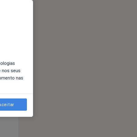
Qua
Qui,
Sex,
12 Ago
13 Ago
14 Ago
nologias
e nos seus
momento nas
Qua
Qui,
Sex,
12 Ago
13 Ago
14 Ago
Aceitar