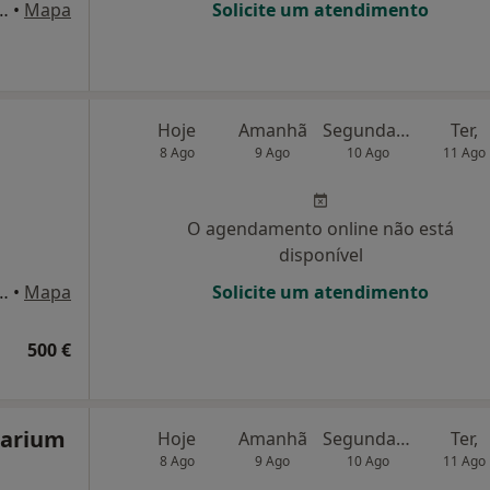
ças Armadas nº7 R/c dto, Amadora
•
Mapa
Solicite um atendimento
Hoje
Amanhã
Segunda-feira
Ter,
8 Ago
9 Ago
10 Ago
11 Ago
O agendamento online não está
disponível
 - Colinas do Cruzeiro, Odivelas
•
Mapa
Solicite um atendimento
500 €
narium
Hoje
Amanhã
Segunda-feira
Ter,
8 Ago
9 Ago
10 Ago
11 Ago