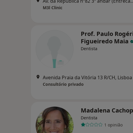
Av. da República nº82 3º andar (Entrecampos) 16
M3l Clinic
Prof. Paulo Rogér
Figueiredo Maia
Dentista
Avenida Praia da Vitória 13 R/CH, Lisboa
Consultório privado
Madalena Cacho
Dentista
1 opinião