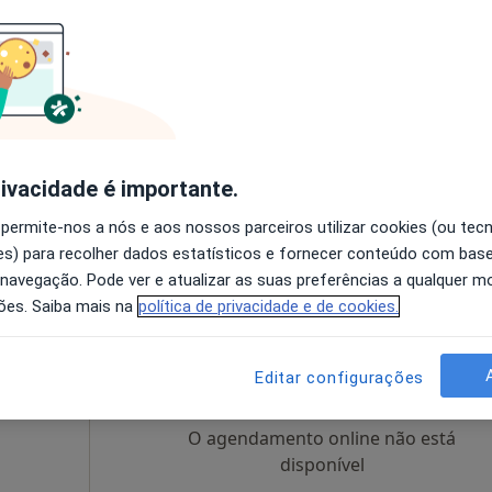
 Faria
Hoje
Amanhã
Segunda-feira
Ter,
8 Ago
9 Ago
10 Ago
11 Ago
O agendamento online não está
disponível
rivacidade é importante.
apa
Solicite um atendimento
 permite-nos a nós e aos nossos parceiros utilizar cookies (ou tec
s) para recolher dados estatísticos e fornecer conteúdo com bas
 navegação. Pode ver e atualizar as suas preferências a qualquer 
ões. Saiba mais na
política de privacidade e de cookies.
adora
Hoje
Amanhã
Segunda-feira
Ter,
8 Ago
9 Ago
10 Ago
11 Ago
Editar configurações
O agendamento online não está
disponível