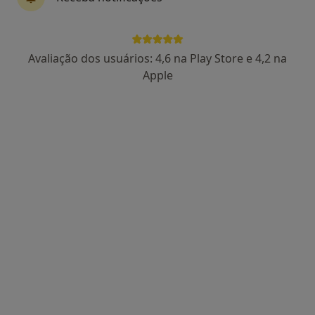
Rua da Misericórdia Nº17 - 1º Esquerdo, Ericeira
•
Mapa
Dentimed Ericeira Clinica Dentária
Consulta online
Preço não disponível
Avaliação dos usuários: 4,6 na Play Store e 4,2 na
Esse especialista não oferece agendamento online para esse endereço.
Apple
Solicite um atendimento
Dra. Rute Marques
Dentista
R Serpa Pinto 75-A, Mafra
•
Mapa