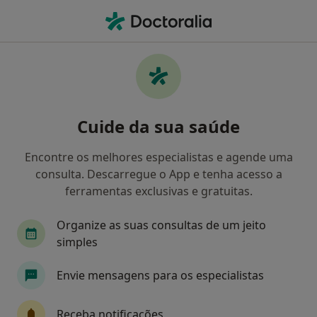
Men
Dentista • Torres Vedras, Lisboa
Filters
Mapa
Dentistas em Torres Vedras
Cuide da sua saúde
Como classificamos os resultados
Encontre os melhores especialistas e agende uma
consulta. Descarregue o App e tenha acesso a
ferramentas exclusivas e gratuitas.
Organize as suas consultas de um jeito
simples
Envie mensagens para os especialistas
Dr. Gilberto Trindade
Dentista, Clínico geral, Cirurgião maxilo-facial
Receba notificações