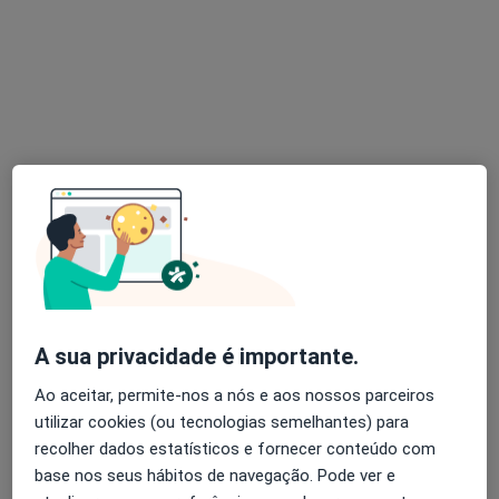
Esse especialista não oferece agendamento online para esse endereço.
Solicite um atendimento
Especialistas disponíveis
Estes especialistas encontram-se fora de Torres
Vedras, Lisboa, em áreas próximas à sua busca.
A sua privacidade é importante.
Ao aceitar, permite-nos a nós e aos nossos parceiros
utilizar cookies (ou tecnologias semelhantes) para
recolher dados estatísticos e fornecer conteúdo com
Dra. Elízabeth Péan
base nos seus hábitos de navegação. Pode ver e