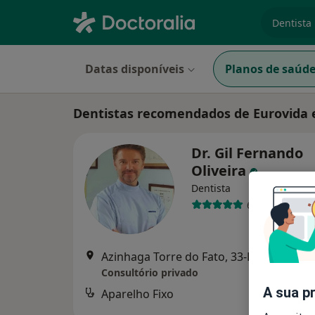
especiali
Datas disponíveis
Planos de saúd
Dentistas recomendados de Eurovida 
Dr. Gil Fernando
Oliveira
Dentista
64 opiniões
Azinhaga Torre do Fato, 33-B 1º E, Lisbo
Consultório privado
A sua p
Aparelho Fixo
des