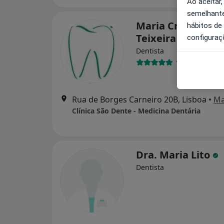
Ao aceitar,
semelhante
Maria Cristina De
hábitos de
Teixeira
configuraç
Dentista
1 opinião
Rua de Borges Carneiro 20B, Lisboa
•
M
Clínica São Dente - Medicina Dentária
Dra. Maria Lito
Dentista