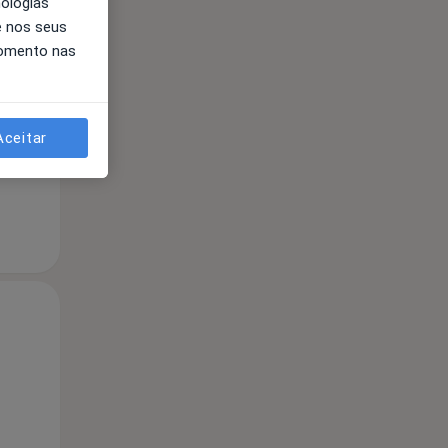
nologias
e nos seus
Qua
Qui,
Sex,
momento nas
12 Ago
13 Ago
14 Ago
Aceitar
Qua
Qui,
Sex,
12 Ago
13 Ago
14 Ago