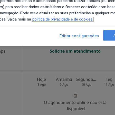
 permite-nos a nós e aos nossos parceiros utilizar cookies (ou tec
s) para recolher dados estatísticos e fornecer conteúdo com bas
 Faria
Hoje
Amanhã
Segunda-feira
Ter,
 navegação. Pode ver e atualizar as suas preferências a qualquer 
8 Ago
9 Ago
10 Ago
11 Ago
ões. Saiba mais na
política de privacidade e de cookies.
O agendamento online não está
Editar configurações
disponível
apa
Solicite um atendimento
Hoje
Amanhã
Segunda-feira
Ter,
8 Ago
9 Ago
10 Ago
11 Ago
O agendamento online não está
disponível