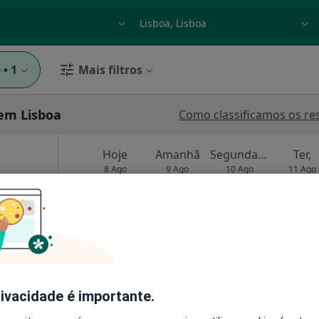
dade, doença ou nome
p. ex. Lisboa
e
•
1
Mais filtros
em Lisboa
Como classificamos os re
Hoje
Amanhã
Segunda-feira
Ter,
8 Ago
9 Ago
10 Ago
11 Ago
O agendamento online não está
disponível
a
•
Mapa
Solicite um atendimento
rivacidade é importante.
de 600 €