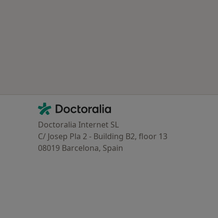
oenças mais tratadas
Contacto
Doctoralia - Homepage
Doctoralia Internet SL
C/ Josep Pla 2 - Building B2, floor 13
08019 Barcelona, Spain