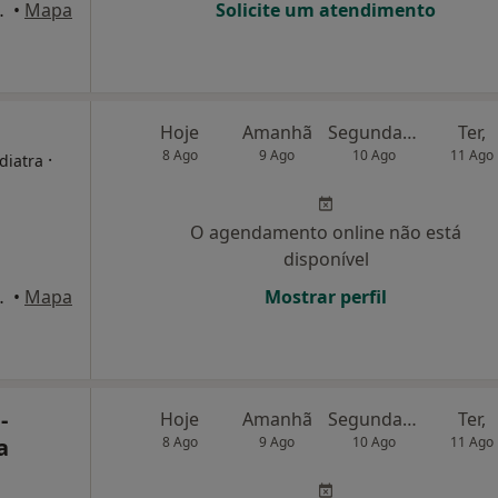
00-205 Lisboa, Lisboa
•
Mapa
Solicite um atendimento
Hoje
Amanhã
Segunda-feira
Ter,
8 Ago
9 Ago
10 Ago
11 Ago
·
diatra
O agendamento online não está
disponível
00-205 Lisboa, Lisboa
•
Mapa
Mostrar perfil
-
Hoje
Amanhã
Segunda-feira
Ter,
a
8 Ago
9 Ago
10 Ago
11 Ago