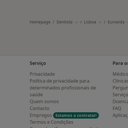
Homepage
Dentista
Lisboa
Eurovida
Mudar de cidade
Mudar de cida
Serviço
Para o
Privacidade
Médic
Política de privacidade para
Clínica
determinados profissionais de
Pergun
saúde
Serviç
Quem somos
Doenc
Contacto
FAQ
Empregos
Aplica
Estamos a contratar!
Termos e Condições