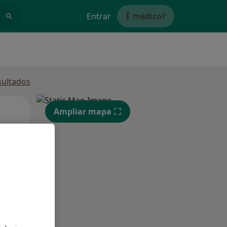
Entrar
É médico?
sultados
Qua
Qui,
Sex,
Ampliar mapa
12 Ago
13 Ago
14 Ago