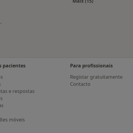
Mais (15)
Mais na categoria: D
de
Mudar de cidade
s pacientes
Para profissionais
os
Registar gratuitamente
s
Contacto
tas e respostas
os
as
ções móveis