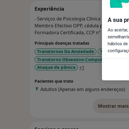
Experiência
- Serviços de Psicologia Clínica e Psicoterapi
A sua p
Membro Efectivo OPP, cédula profissional 
Ao aceitar,
Formadora Certificada, CCP nº 500317/20
semelhante
Principais doenças tratadas
hábitos de
configuraç
Transtornos Da Ansiedade
Transtornos 
Transtorno Obsessivo-Compulsivo
Tran
a11y_sr_more_disea
Ataque de pânico
+1
Pacientes que trato
Adultos (Apenas em alguns endereços)
Mostrar mais
so