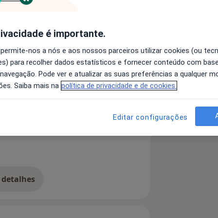
a -
rivacidade é importante.
nº 21546
 permite-nos a nós e aos nossos parceiros utilizar cookies (ou tec
09DN
s) para recolher dados estatísticos e fornecer conteúdo com bas
 navegação. Pode ver e atualizar as suas preferências a qualquer 
ões. Saiba mais na
política de privacidade e de cookies.
Da Personalidade
stornos do Humor
ses
Editar configurações
 detalhes
bre a experiência