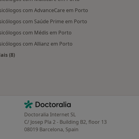
sicólogos com AdvanceCare em Porto
sicólogos com Saúde Prime em Porto
sicólogos com Médis em Porto
sicólogos com Allianz em Porto
ais (8)
Mais na categoria: Planos de saúde mais populares
Contacto
Doctoralia - Homepage
Doctoralia Internet SL
C/ Josep Pla 2 - Building B2, floor 13
08019 Barcelona, Spain