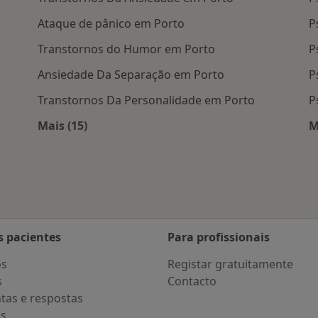
Ataque de pânico em Porto
P
Transtornos do Humor em Porto
P
Ansiedade Da Separação em Porto
P
Transtornos Da Personalidade em Porto
P
Mais (15)
M
 Porto
Mais na categoria: Doenças mais tratadas
s pacientes
Para profissionais
os
Registar gratuitamente
s
Contacto
tas e respostas
os