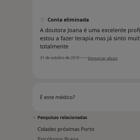
Conta eliminada
A doutora Joana é uma excelente profi
estou a fazer terapia mas já sinto m
totalmente
na opinião do utilizador Conta
31 de outubro de 2018
•
•
•
Denunciar abuso
É este médico?
Pesquisas relacionadas
Cidades próximas Porto
Psicólogos Braga