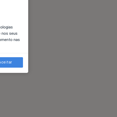
nologias
e nos seus
momento nas
Aceitar