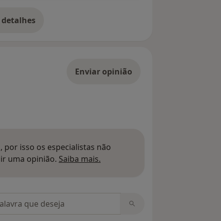
 detalhes
bre o endereço
Enviar opinião
 por isso os especialistas não
Saber mais sobre pareceres
ir uma opinião.
Saiba mais.
m opiniões