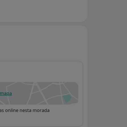
 mapa
re num novo separador
rvas online nesta morada