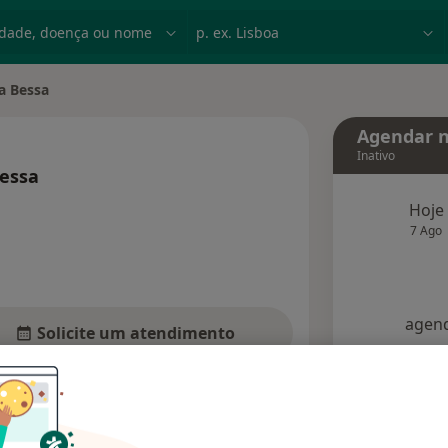
dade, doença ou nome
p. ex. Lisboa
a Bessa
Agendar n
Inativo
Bessa
 especializações
Hoje
7 Ago
agend
Solicite um atendimento
Consultórios
Opiniões (1)