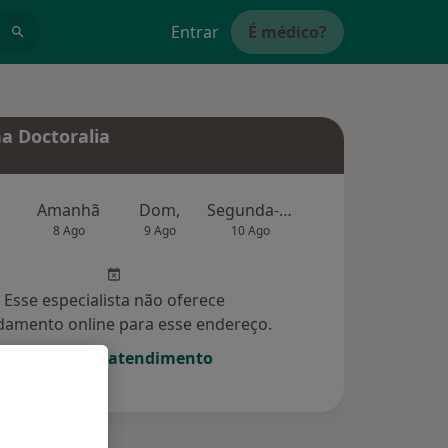
Entrar
É médico?
a Doctoralia
Amanhã
Dom,
Segunda-feira
Ter,
Qu
8 Ago
9 Ago
10 Ago
11 Ago
12 Ag
Esse especialista não oferece
amento online para esse endereço.
Solicite um atendimento