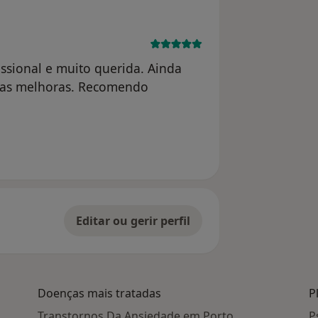
ssional e muito querida. Ainda
uitas melhoras. Recomendo
 eliminada
Editar ou gerir perfil
Doenças mais tratadas
P
Transtornos Da Ansiedade em Porto
P