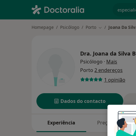
especiali
Homepage
Psicólogo
Porto
Joana Da Silv
Mudar de cidade
Dra.
Joana da Silva 
sobre as
Psicólogo
·
Mais
Porto
2 endereços
1 opinião
Dados do contacto
Experiência
Preços