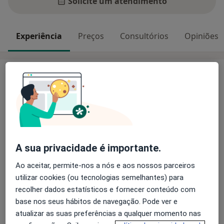
Solicite um atendimento
Experiência
Preços
Consultórios
Opiniões
Experiência
Dr. Eduardo Bastos, considerado um dos melhores
dentistas de Lisboa, é coordenador da Clínica MINT,
uma Clínica de Estética Dentária & Implantologia
Avançada em Lisboa.
A sua privacidade é importante.
» Especializado em Implantes Dentários e em Medicina
Ao aceitar, permite-nos a nós e aos nossos parceiros
Sobre mim
Estética Dentária.
mais
utilizar cookies (ou tecnologias semelhantes) para
» Pós-Graduado em Cirurgia Avançada em Alemanha e
recolher dados estatísticos e fornecer conteúdo com
Principais doenças tratadas
em Madrid.
base nos seus hábitos de navegação. Pode ver e
Dente Não Vital
Doenças Da Gengiva
atualizar as suas preferências a qualquer momento nas
Periodontite
Doenças Da Boca
Cárie Dentária