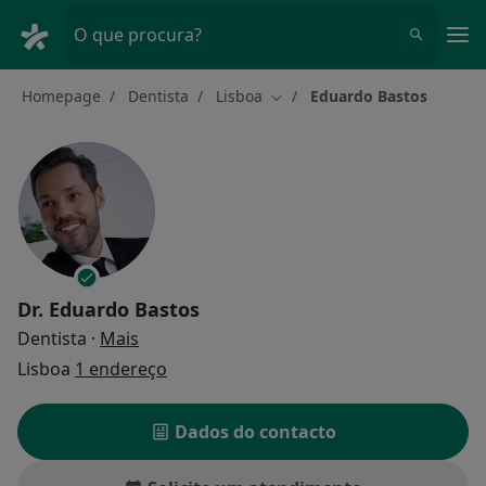
Men
O que procura?
Homepage
Dentista
Lisboa
Eduardo Bastos
Mudar de cidade
Dr.
Eduardo Bastos
sobre as especializações
Dentista
·
Mais
Lisboa
1 endereço
Dados do contacto