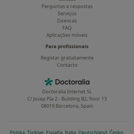
Perguntas e respostas
Serviços
Doencas
FAQ
Aplicações móveis
Para profissionais
Registar gratuitamente
Contacto
Contacto
Doctoralia - Homepage
Doctoralia Internet SL
C/ Josep Pla 2 - Building B2, floor 13
08019 Barcelona, Spain
abre num novo separador
abre num novo separador
abre num novo separador
abre num novo separado
abre num n
abre
Polska
,
Türkiye
,
España
,
Italia
,
Deutschland
,
Česko
,