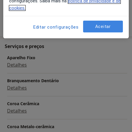
configurações. Saiba mais na
política de privacidade e de
a11y_sr_more_diseases
+24
cookies.
Mostrar mais detalhes
Aceitar
sobre a experiência
Editar configurações
Serviços e preços
Aparelho Fixo
Detalhes
Branqueamento Dentário
Detalhes
Coroa Cerâmica
Detalhes
Coroa Metalo-cerâmica