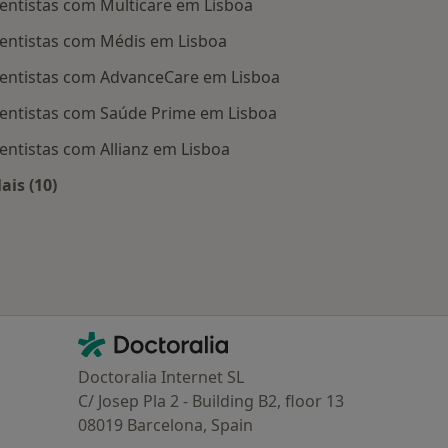
entistas com Multicare em Lisboa
entistas com Médis em Lisboa
entistas com AdvanceCare em Lisboa
entistas com Saúde Prime em Lisboa
entistas com Allianz em Lisboa
ais (10)
Mais na categoria: Planos de saúde mais populares
Contacto
Doctoralia - Homepage
Doctoralia Internet SL
C/ Josep Pla 2 - Building B2, floor 13
08019 Barcelona, Spain