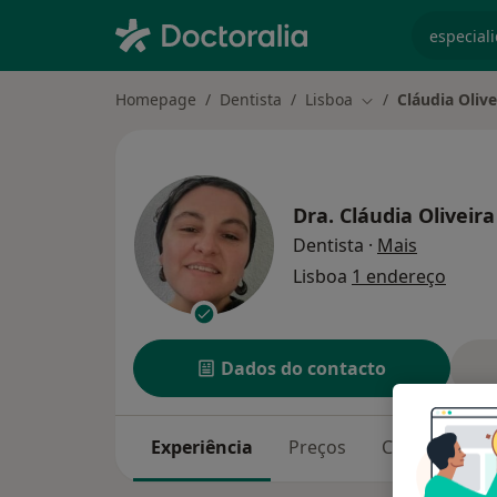
especiali
Homepage
Dentista
Lisboa
Cláudia Olive
Mudar de cidade
Dra.
Cláudia Oliveira
sobre as 
Dentista
·
Mais
Lisboa
1 endereço
Dados do contacto
Experiência
Preços
Consultórios