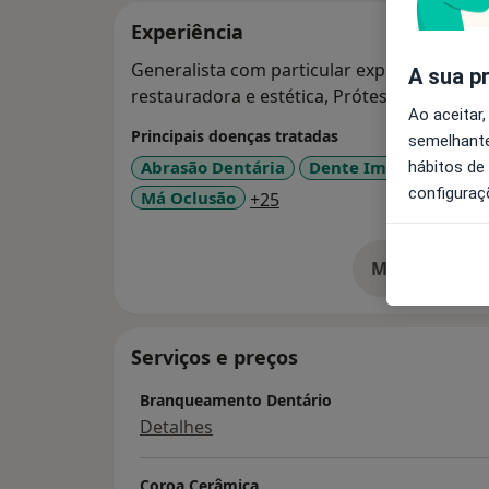
Experiência
Generalista com particular experiência em 
A sua p
restauradora e estética, Prótese Fixa e Rem
Ao aceitar,
Principais doenças tratadas
semelhante
Abrasão Dentária
Dente Impactado
P
hábitos de
configuraç
a11y_sr_more_diseases
Má Oclusão
+25
Mostrar mais
so
Serviços e preços
Branqueamento Dentário
Detalhes
Coroa Cerâmica