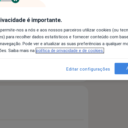
Odontopediatria, Dentisteria
rivacidade é importante.
ovível, Estética Orofacial, Endodontia.
 permite-nos a nós e aos nossos parceiros utilizar cookies (ou tec
s) para recolher dados estatísticos e fornecer conteúdo com bas
eriodontite
Doenças Periodontais
 navegação. Pode ver e atualizar as suas preferências a qualquer 
ões. Saiba mais na
política de privacidade e de cookies.
Editar configurações
 detalhes
bre a experiência