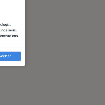
nologias
e nos seus
momento nas
Aceitar