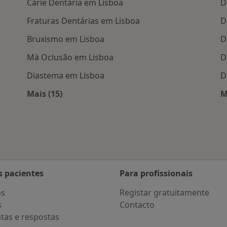
Cárie Dentária em Lisboa
D
Fraturas Dentárias em Lisboa
D
Bruxismo em Lisboa
D
Má Oclusão em Lisboa
D
Diastema em Lisboa
D
Mais (15)
M
 Lisboa
Mais na categoria: Doenças mais tratadas
s pacientes
Para profissionais
os
Registar gratuitamente
s
Contacto
tas e respostas