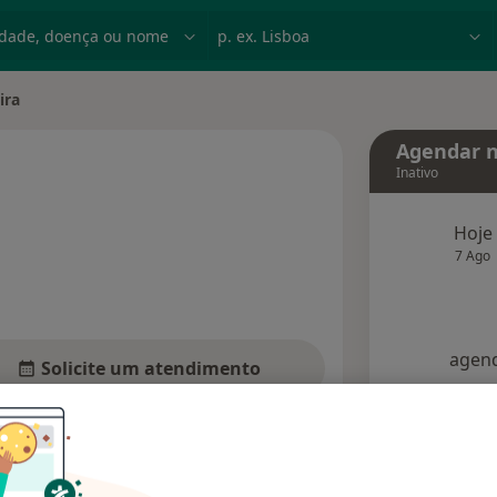
dade, doença ou nome
p. ex. Lisboa
ira
Agendar n
Inativo
Hoje
especializações
7 Ago
agend
Solicite um atendimento
Opiniões
Dúvidas solucionadas (1)