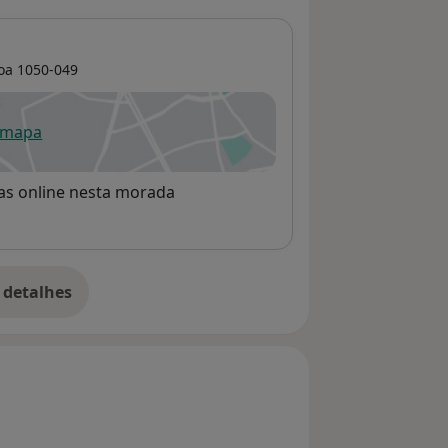
oa
1050-049
 mapa
re num novo separador
rvas online nesta morada
 detalhes
bre o endereço