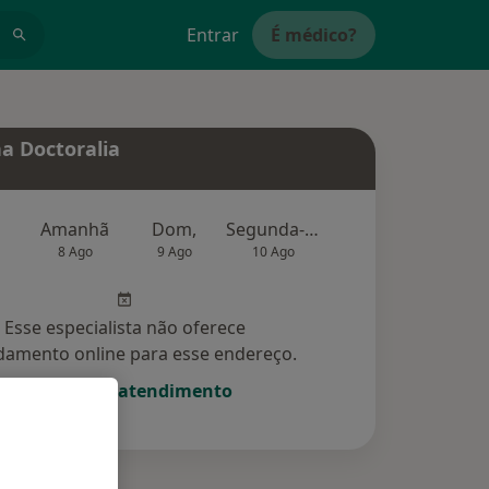
Entrar
É médico?
a Doctoralia
Amanhã
Dom,
Segunda-feira
Ter,
Qu
8 Ago
9 Ago
10 Ago
11 Ago
12 Ag
Esse especialista não oferece
amento online para esse endereço.
Solicite um atendimento