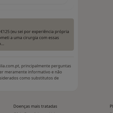
 €125 (eu sei por experiência própria
meti a uma cirurgia com essas
to…
lia.com.pt, principalmente perguntas
ter meramente informativo e não
siderados como substitutos de
Doenças mais tratadas
P