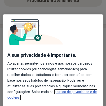
Solicite um atendimento
Experiência
Preços
Consultórios
Opiniões
Experiência
Concluí a minha formação académica em 2012, no
Instituto Superior da Maia, obtendo o grau de Mestre
em Psicologia Educacional e Escolar.
A sua privacidade é importante.
Possuo 9 anos de experiência profissional, onde exerci
Ao aceitar, permite-nos a nós e aos nossos parceiros
funções em projetos de cariz social, comunitária e
utilizar cookies (ou tecnologias semelhantes) para
educacional. Atualmente exerço funções em clínicas
recolher dados estatísticos e fornecer conteúdo com
privadas destinadas a adultos, jovens e crianças.
base nos seus hábitos de navegação. Pode ver e
Sobre mim
Áreas de Intervenção:
mais
atualizar as suas preferências a qualquer momento nas
- Consultas de Psicologia;
Principais doenças tratadas
configurações. Saiba mais na
política de privacidade e de
- Avaliações Psicológicas;
Estresse
Dislexia
Agorafobia
cookies.
- Apoio Psicopedagógico;
Transtorno Obsessivo-Compulsivo
- Dificuldades de Aprendizagem Especificas;