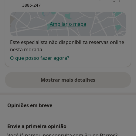
3885-247
Ampliar o mapa
abre num novo separador
Disponibilidade
Este especialista não disponibiliza reservas online
nesta morada
O que posso fazer agora?
Mostrar mais detalhes
sobre o endereço
Opiniões em breve
Envie a primeira opinião
Você já passou por consulta com Bruno Barros?