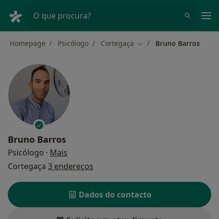
Men
O que procura?
Homepage
Psicólogo
Cortegaça
Bruno Barros
Mudar de cidade
Bruno Barros
sobre as especializações
Psicólogo
·
Mais
Cortegaça
3 endereços
Dados do contacto