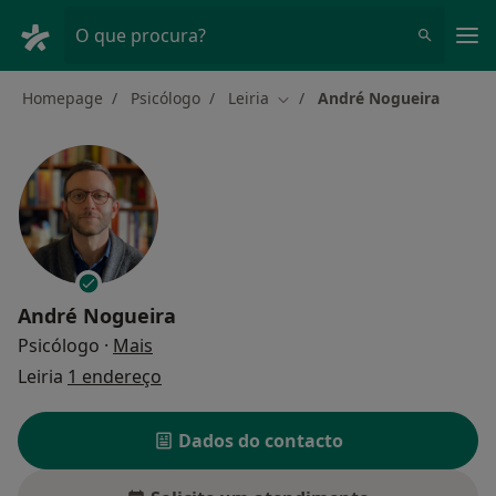
Men
O que procura?
Homepage
Psicólogo
Leiria
André Nogueira
Mudar de cidade
André Nogueira
sobre as especializações
Psicólogo
·
Mais
Leiria
1 endereço
Dados do contacto