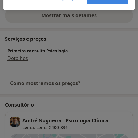
Mostrar mais detalhes
sobre a experiência
Serviços e preços
Primeira consulta Psicologia
Detalhes
Como mostramos os preços?
Consultório
André Nogueira - Psicologia Clínica
Leiria,
Leiria
2400-836