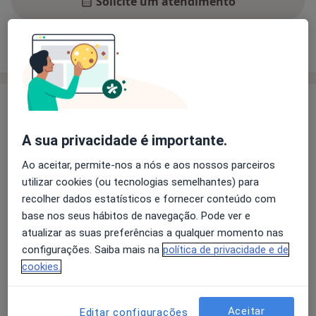
Solicite um atendimento
Experiência
Preços
Consultórios
Opiniões
Experiência
Sou Psicólogo Clínico, com mais de 15 anos de prática
A sua privacidade é importante.
profissional, focado na intervenção clínica com
Adolescentes e Adultos.
Ao aceitar, permite-nos a nós e aos nossos parceiros
utilizar cookies (ou tecnologias semelhantes) para
Principais doenças tratadas
recolher dados estatísticos e fornecer conteúdo com
base nos seus hábitos de navegação. Pode ver e
Agorafobia
Alcoolismo
Anorexia Nervosa
atualizar as suas preferências a qualquer momento nas
a11y_
Ansiedade Da Separação
Ataque de pânico
+27
configurações. Saiba mais na
política de privacidade e de
cookies.
Pacientes que trato
Adultos
Crianças
Aceitar
Editar configurações