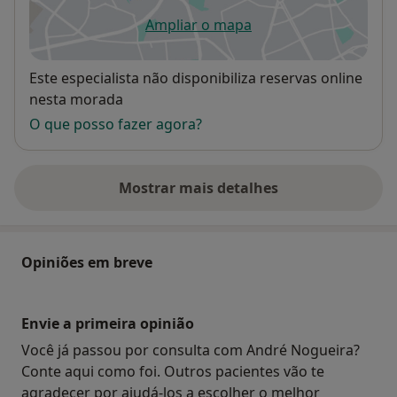
Ampliar o mapa
abre num novo separador
Disponibilidade
Este especialista não disponibiliza reservas online
nesta morada
O que posso fazer agora?
Mostrar mais detalhes
sobre o endereço
Opiniões em breve
Envie a primeira opinião
Você já passou por consulta com André Nogueira?
Conte aqui como foi. Outros pacientes vão te
agradecer por ajudá-los a escolher o melhor