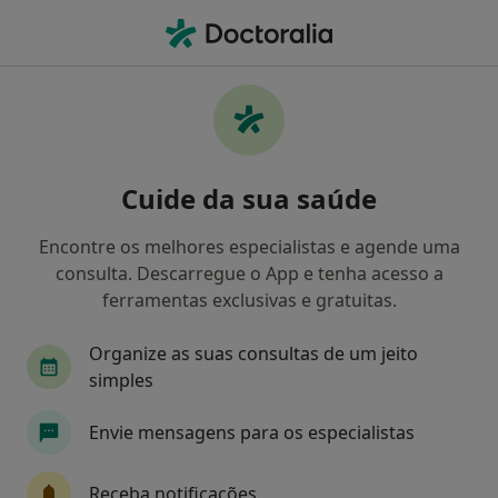
Men
Psicólogo • Ourém, Santarém
Filters
Mapa
Psicólogos em Ourém
Cuide da sua saúde
Como classificamos os resultados
Encontre os melhores especialistas e agende uma
consulta. Descarregue o App e tenha acesso a
ferramentas exclusivas e gratuitas.
Organize as suas consultas de um jeito
simples
Envie mensagens para os especialistas
Filipa Tavares
Psicólogo
Receba notificações