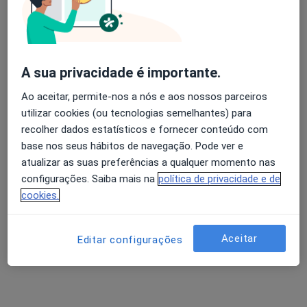
Psicólogo
Estrada da Batalha, Nº6, Loja G, Fátima
•
Mapa
SensiSer - Clinica
Primeira consulta Psicologia
60 €
A sua privacidade é importante.
Esse especialista não oferece agendamento online para esse endereço.
Ao aceitar, permite-nos a nós e aos nossos parceiros
utilizar cookies (ou tecnologias semelhantes) para
Solicite um atendimento
recolher dados estatísticos e fornecer conteúdo com
base nos seus hábitos de navegação. Pode ver e
atualizar as suas preferências a qualquer momento nas
configurações. Saiba mais na
política de privacidade e de
cookies.
Aceitar
Editar configurações
Dra. Inês Cristina Miranda Mata Cunha
da Silva