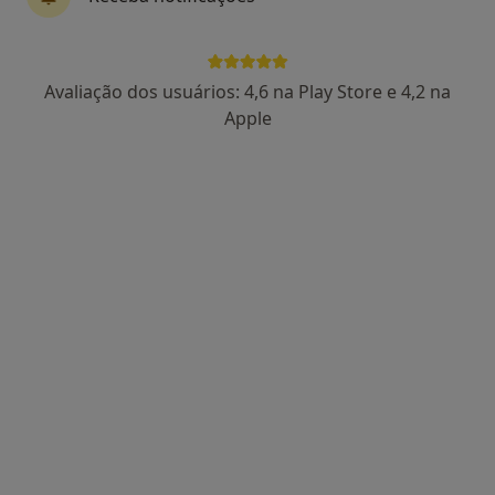
12 opiniões
Tomar
•
Mapa
Consultório particular
Avaliação dos usuários: 4,6 na Play Store e 4,2 na
Consulta online
50 €
Apple
Esse especialista não oferece agendamento online para esse endereço.
Solicite um atendimento
Dra. Maria João Andrade
Psicólogo