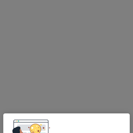
Morada 1
Morada 2
Rua da Várzea 71, Torres Novas
•
Mapa
Hope Clinic
Primeira consulta Psicologia
60 €
Esse especialista não oferece agendamento online para esse endereço.
Solicite um atendimento
Sílvia Ferrreira