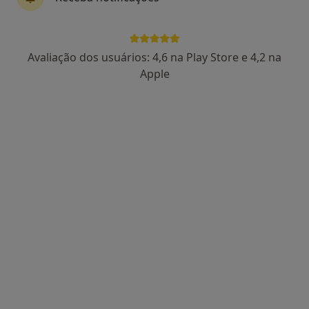
Avaliação dos usuários: 4,6 na Play Store e 4,2 na
Dr. Israel Guimarães
Apple
Psicólogo
87 opiniões
Leiria, Leiria
•
Mapa
Consulta Online Leiria
Consulta online
60 €
Esse especialista não oferece agendamento online para esse endereço.
Solicite um atendimento