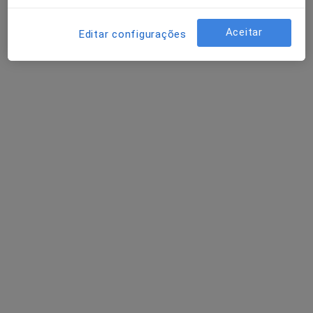
Aceitar
Editar configurações
Dr. João Carlos Mota
Psicólogo
Rua D. Sancho I nº 42, Vale de Maceira, Alcobaça
•
Mapa
João Carlos Mota - Consultório Privado
Primeira consulta Psicologia
desde 50 €
Esse especialista não oferece agendamento online para esse endereço.
Solicite um atendimento