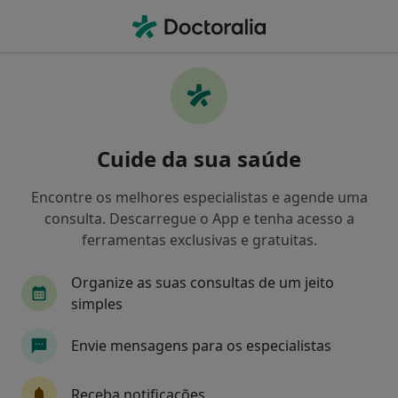
Men
Transtorno De Déficit De Atenção Com Hiperatividade Tdah • Leiria, Leiria
Filters
• 1
Mapa
Transtorno de Déficit de Atenção com
Cuide da sua saúde
Hiperatividade (TDAH), Leiria
Como classificamos os resultados
Encontre os melhores especialistas e agende uma
consulta. Descarregue o App e tenha acesso a
ferramentas exclusivas e gratuitas.
Qual é a especialização que procura?
Organize as suas consultas de um jeito
Psicólogo
simples
Envie mensagens para os especialistas
Receba notificações