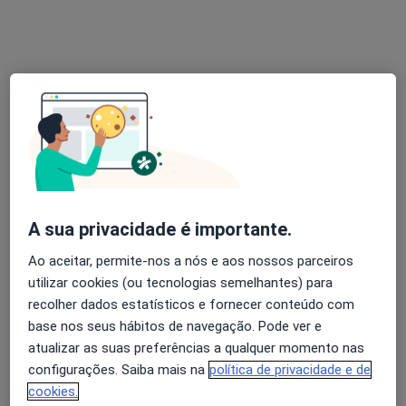
Dr. Tiago F. Silva
Psicólogo
15 opiniões
Leiria
•
Mapa
Tiago F. Silva - Consultas de Psicologia Online (Leiria)
Consulta online
50 €
A sua privacidade é importante.
Esse especialista não oferece agendamento online para esse endereço.
Ao aceitar, permite-nos a nós e aos nossos parceiros
Solicite um atendimento
utilizar cookies (ou tecnologias semelhantes) para
recolher dados estatísticos e fornecer conteúdo com
base nos seus hábitos de navegação. Pode ver e
atualizar as suas preferências a qualquer momento nas
configurações. Saiba mais na
política de privacidade e de
cookies.