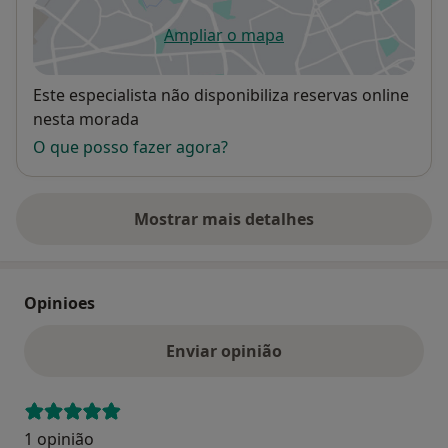
Ampliar o mapa
abre num novo separador
Disponibilidade
Este especialista não disponibiliza reservas online
nesta morada
O que posso fazer agora?
Mostrar mais detalhes
sobre o endereço
Opinioes
Enviar opinião
1 opinião