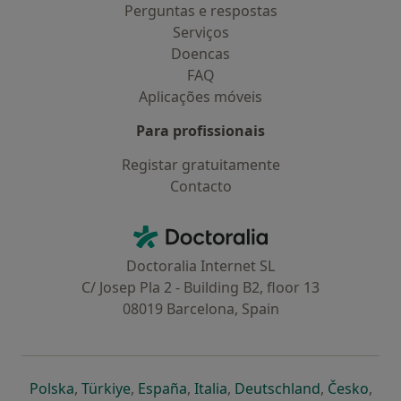
Perguntas e respostas
Serviços
Doencas
FAQ
Aplicações móveis
Para profissionais
Registar gratuitamente
Contacto
Contacto
Doctoralia - Homepage
Doctoralia Internet SL
C/ Josep Pla 2 - Building B2, floor 13
08019 Barcelona, Spain
abre num novo separador
abre num novo separador
abre num novo separador
abre num novo separado
abre num n
abre
Polska
,
Türkiye
,
España
,
Italia
,
Deutschland
,
Česko
,