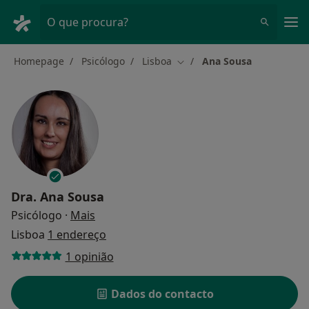
Men
O que procura?
Homepage
Psicólogo
Lisboa
Ana Sousa
Mudar de cidade
Dra.
Ana Sousa
sobre as especializações
Psicólogo
·
Mais
Lisboa
1 endereço
1 opinião
Dados do contacto