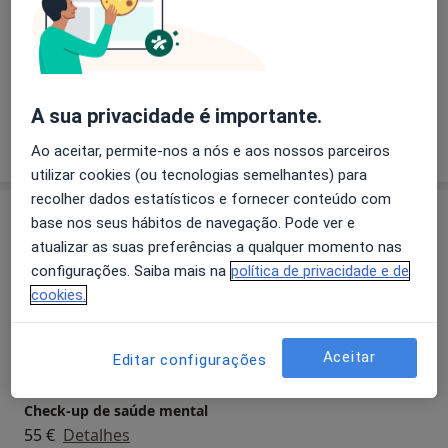
Transtornos De Estresse Pós-Traumáticos
Zen Energy, Auto-Imagem, Prevenir, AtuaLIS, Jornal "O
Baluarte de Santa Maria", portal "Inspire Saúde",
Transtornos Da Ansiedade
revista online Psicologia na Actualidade
a11y_sr_more_diseases
Transtornos De Estresse
+7
Dinamização de diversos workshops sobre os temas:
A sua privacidade é importante.
Motivação, Auto-Estima, Gestão de Stress e da
Mostrar mais detalhes
Ansiedade, Comunicação
sobre a experiência
Ao aceitar, permite-nos a nós e aos nossos parceiros
Dinamização de Grupos Psicoterapêuticos na área do
utilizar cookies (ou tecnologias semelhantes) para
Desenvolvimento Pessoal e da Optimização de
recolher dados estatísticos e fornecer conteúdo com
Recursos
Serviços e preços
base nos seus hábitos de navegação. Pode ver e
Elaboração de diversos artigos de opinião pública
atualizar as suas preferências a qualquer momento nas
Primeira consulta Psicologia
configurações. Saiba mais na
política de privacidade e de
55 €
Detalhes
cookies.
Avaliação Psicológica
55 €
Detalhes
Aceitar
Editar configurações
Check-up de saúde mental
55 €
Detalhes