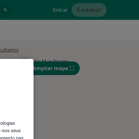
Entrar
É médico?
sultados
Segunda-feira
Ter,
Qua
Qui,
Ampliar mapa
11 Ago
12 Ago
13 Ago
nologias
e nos seus
momento nas