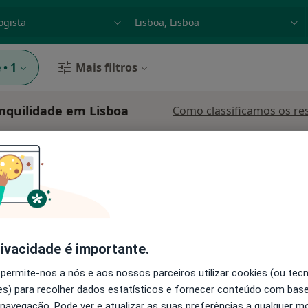
dade, doença ou nome
p. ex. Lisboa
e
•
1
Mais filtros
nquilidade em Lisboa
Como classificamos os re
Hoje
Amanhã
Dom,
7 Ago
8 Ago
9 Ago
10 Ago
O agendamento online não está
disponível
rivacidade é importante.
CPO) Avenida da Liberdade 180 1º, Lisboa
•
Mapa
Solicite um atendimento
 permite-nos a nós e aos nossos parceiros utilizar cookies (ou tec
s) para recolher dados estatísticos e fornecer conteúdo com bas
 navegação. Pode ver e atualizar as suas preferências a qualquer 