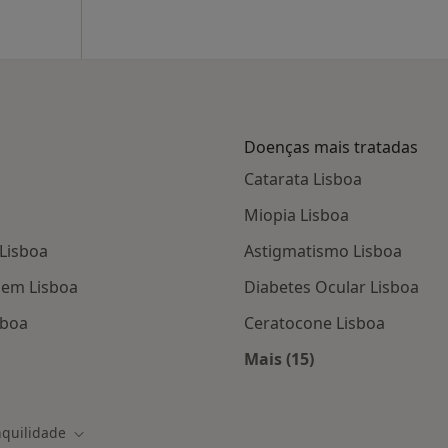
Doenças mais tratadas
Catarata Lisboa
Miopia Lisboa
 Lisboa
Astigmatismo Lisboa
 em Lisboa
Diabetes Ocular Lisboa
sboa
Ceratocone Lisboa
Mais (15)
tas da Tranquilidade
Mais na categoria: D
nquilidade
 cidade
Mudar de cidade