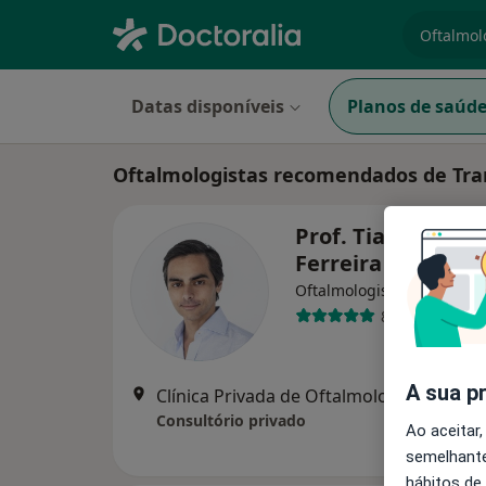
especiali
Datas disponíveis
Planos de saúd
Oftalmologistas recomendados de Tra
Prof. Tiago Bravo
Ferreira
Oftalmologista
8 opiniões
A sua p
Clínica Privada de Oftalmologia (
Consultório privado
Ao aceitar,
semelhante
hábitos de