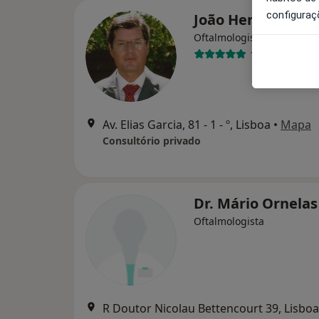
configuraç
João Henriques F
Oftalmologista
17 opiniões
Av. Elias Garcia, 81 - 1 - º, Lisboa
•
Mapa
Consultório privado
Dr. Mário Ornelas
Oftalmologista
R Doutor Nicolau Bettencourt 39, Lisboa