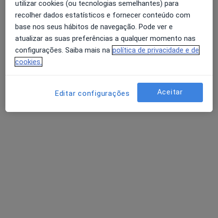
utilizar cookies (ou tecnologias semelhantes) para
AV. MARQUES DE TOMAR -7- 1ºANDAR, Lisboa
•
Mapa
recolher dados estatísticos e fornecer conteúdo com
Consultório privado
base nos seus hábitos de navegação. Pode ver e
Esse especialista não oferece agendamento online para esse endereço.
atualizar as suas preferências a qualquer momento nas
configurações. Saiba mais na
política de privacidade e de
Solicite um atendimento
cookies.
Aceitar
Editar configurações
Dr. Rui Miguel Souza Silva
Otorrinolaringologista
1 opinião
Hosp Cvp R Duarte Galvao 54 7, Lisboa
•
Mapa