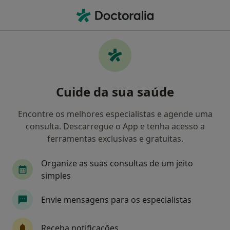
Men
Otorrinolaringologista • Lisboa, Lisboa
Filters
• 1
Mapa
Otorrinolaringologistas recomendados de
Cuide da sua saúde
Tranquilidade em Lisboa
Como classificamos os resultados
Encontre os melhores especialistas e agende uma
consulta. Descarregue o App e tenha acesso a
ferramentas exclusivas e gratuitas.
Organize as suas consultas de um jeito
simples
Envie mensagens para os especialistas
Luís Roque Reis
Receba notificações
Otorrinolaringologista