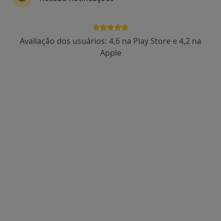
Avaliação dos usuários: 4,6 na Play Store e 4,2 na
Prof. Dr Victor F Certal
Apple
Otorrinolaringologista
17 opiniões
Estrada da Circunvalação 14341, Porto
•
Mapa
Hospital CUF Porto
Esse especialista não oferece agendamento online para esse endereço.
Solicite um atendimento