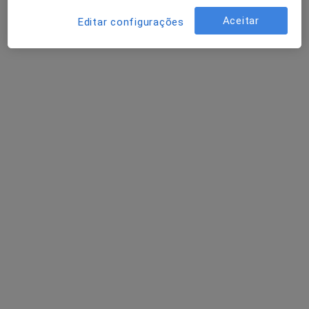
Cirurgião plástico
Aceitar
Editar configurações
10 opiniões
R Agramonte 56, Porto
•
Mapa
Idealclinic-Centro Clínico
Esse especialista não oferece agendamento online para esse endereço.
Solicite um atendimento
Dra. Joana Cordeiro Dias
Psicólogo