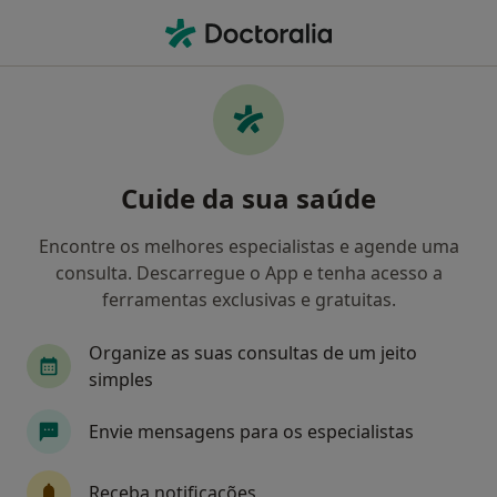
Men
Acp • Vila Nova de Gaia, Porto
Filters
• 1
Mapa
Médicos recomendados de ACP em Vila
Cuide da sua saúde
Nova de Gaia
Como classificamos os resultados
Encontre os melhores especialistas e agende uma
consulta. Descarregue o App e tenha acesso a
ferramentas exclusivas e gratuitas.
Qual é a especialização que procura?
Organize as suas consultas de um jeito
Psicólogo
simples
Envie mensagens para os especialistas
Receba notificações