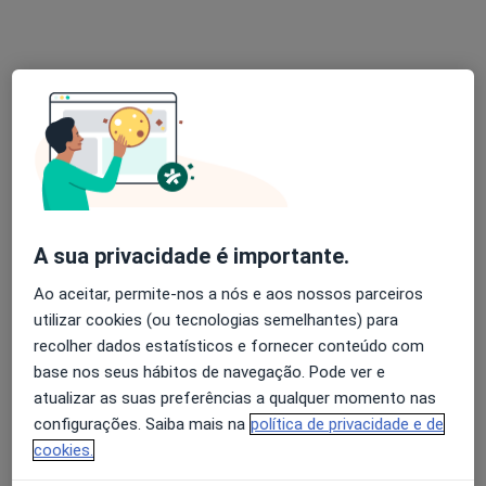
Prof. Doutora Edijane Costa
Psicólogo
Rua de Júlio Dinis, 728 - Parque Itália - Sala 624, 6º andar - Boavista, Porto
•
Mapa
Sophos Psicologia
Primeira consulta Psicologia
55 €
Esse especialista não oferece agendamento online para esse endereço.
Solicite um atendimento
A sua privacidade é importante.
Ao aceitar, permite-nos a nós e aos nossos parceiros
utilizar cookies (ou tecnologias semelhantes) para
recolher dados estatísticos e fornecer conteúdo com
base nos seus hábitos de navegação. Pode ver e
atualizar as suas preferências a qualquer momento nas
configurações. Saiba mais na
política de privacidade e de
cookies.
Prof. António Costa Ferreira