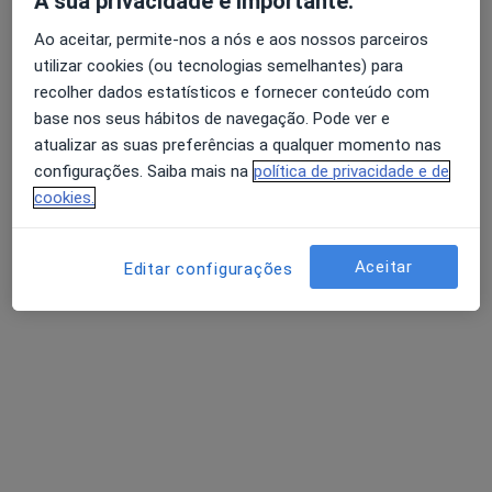
A sua privacidade é importante.
Rua Adriano Correia de Oliveira, Lisboa
•
Mapa
Ao aceitar, permite-nos a nós e aos nossos parceiros
Medical One - Centro Clínico
utilizar cookies (ou tecnologias semelhantes) para
Consulta online
35 €
recolher dados estatísticos e fornecer conteúdo com
base nos seus hábitos de navegação. Pode ver e
Nenhum profissional neste centro médico tem consultas disponíveis
atualizar as suas preferências a qualquer momento nas
Mostrar perfil
configurações. Saiba mais na
política de privacidade e de
cookies.
Aceitar
Editar configurações
Dra. Joana Barroso
Clínico geral
Rua Adriano Correia de Oliveira, Lisboa
•
Mapa