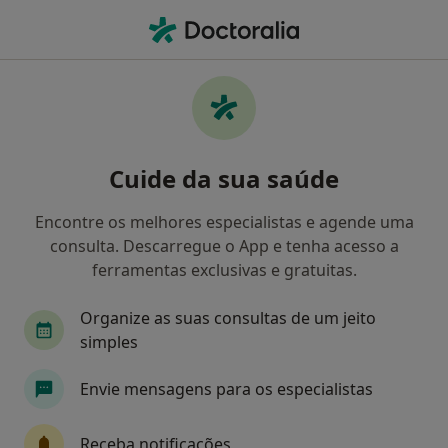
Men
Clínico Geral • Lisboa, Lisboa
Filters
• 1
Mapa
Clinicos gerais recomendados de ACP em
Cuide da sua saúde
Lisboa
Como classificamos os resultados
Encontre os melhores especialistas e agende uma
consulta. Descarregue o App e tenha acesso a
ferramentas exclusivas e gratuitas.
Organize as suas consultas de um jeito
simples
Envie mensagens para os especialistas
Dr. Fernando Delgado
Receba notificações
Clínico geral, Médico de família