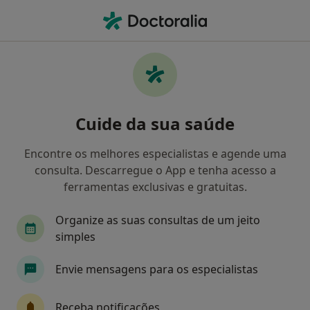
Men
Fisioterapeuta • Porto, Porto
Filters
Mapa
Fisioterapeutas em Porto
Cuide da sua saúde
Como classificamos os resultados
Encontre os melhores especialistas e agende uma
consulta. Descarregue o App e tenha acesso a
ferramentas exclusivas e gratuitas.
Organize as suas consultas de um jeito
simples
Envie mensagens para os especialistas
Clínica Médica da Foz - Médicos em Casa
·
Mais
Fisioterapeuta, Cardiologista, Cirurgião geral
Receba notificações