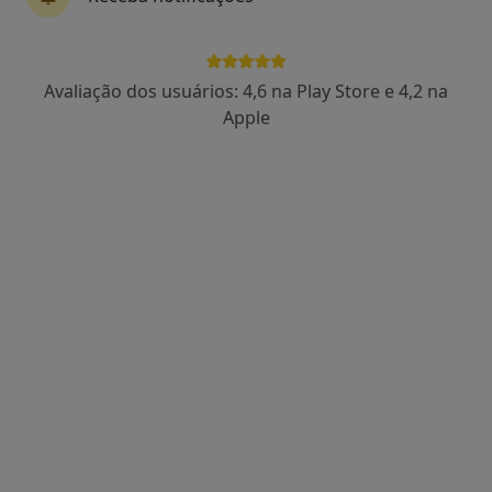
Rua de Sobreiras, 546, Porto
•
Mapa
Clínica Médica da Foz - Médicos em Casa
Nenhum profissional neste centro médico tem consultas disponíveis
Avaliação dos usuários: 4,6 na Play Store e 4,2 na
Apple
Mostrar perfil
Clinica Médica de Matosinhos
·
Mais
Fisioterapeuta, Acupuntor, Anátomopatologista
16 opiniões
Rua de Álvaro Castelões, 433, Matosinhos
•
Mapa
Clinica Médica de Matosinhos