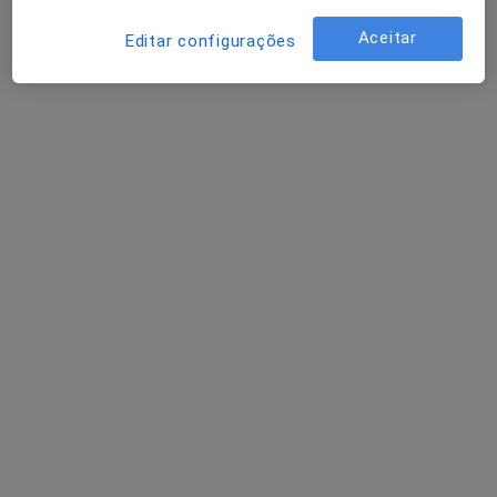
Aceitar
Editar configurações
Gabinete Psicologia Porto
Fisioterapeuta, Psicólogo
Praça General Humberto Delgado, 309, piso 4, sala 7, Porto, Porto
•
Mapa
Gabinete Psicologia Porto
Nenhum profissional neste centro médico tem consultas disponíveis
Mostrar perfil