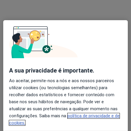
Solicite um atendimento
A sua privacidade é importante.
Clínica Inova
Ao aceitar, permite-nos a nós e aos nossos parceiros
·
Mais
Fisioterapeuta, Clínico geral, Enfermeiro
utilizar cookies (ou tecnologias semelhantes) para
Av república 1326 sala 44, Vila Nova de Gaia
•
Mapa
recolher dados estatísticos e fornecer conteúdo com
Clínica Inova
base nos seus hábitos de navegação. Pode ver e
atualizar as suas preferências a qualquer momento nas
Nenhum profissional neste centro médico tem consultas disponíveis
configurações. Saiba mais na
política de privacidade e de
Mostrar perfil
cookies.