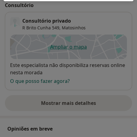
Consultório
Consultório privado
R Brito Cunha 549,
Matosinhos
Ampliar o mapa
abre num novo separador
Disponibilidade
Este especialista não disponibiliza reservas online
nesta morada
O que posso fazer agora?
Mostrar mais detalhes
sobre o endereço
Opiniões em breve