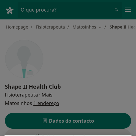
Men
O que procura?
Homepage
Fisioterapeuta
Matosinhos
Shape Ii Hea
Mudar de cidade
Shape II Health Club
sobre as especializações
Fisioterapeuta
·
Mais
Matosinhos
1 endereço
Dados do contacto