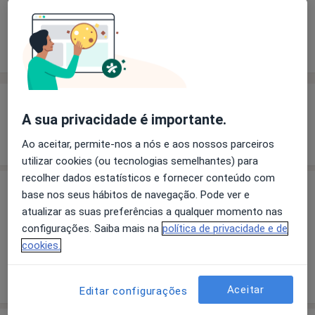
Solicite um atendimento
Experiência
Preços
Consultórios
Opiniões
Experiência
A sua privacidade é importante.
Mostrar mais detalhes
sobre a experiência
Ao aceitar, permite-nos a nós e aos nossos parceiros
utilizar cookies (ou tecnologias semelhantes) para
recolher dados estatísticos e fornecer conteúdo com
Preços
base nos seus hábitos de navegação. Pode ver e
atualizar as suas preferências a qualquer momento nas
Sem informação sobre serviços e preços
configurações. Saiba mais na
política de privacidade e de
Este especialista ainda não adicionou nenhuma
cookies.
informação sobre serviços
Aceitar
Editar configurações