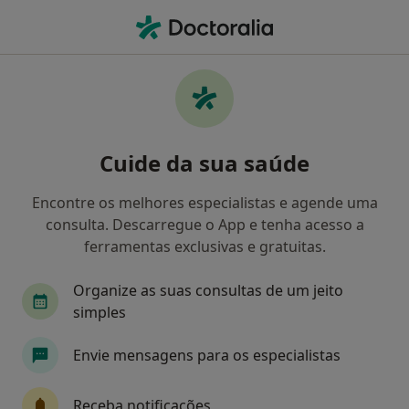
Men
Condromalácia Da Patela • Porto, Porto
Filters
• 1
Mapa
Condromalácia Da Patela, Porto
Cuide da sua saúde
Como classificamos os resultados
Encontre os melhores especialistas e agende uma
consulta. Descarregue o App e tenha acesso a
Qual é a especialização que procura?
ferramentas exclusivas e gratuitas.
Fisioterapeuta
Traumatologista
Médico d
Organize as suas consultas de um jeito
simples
Envie mensagens para os especialistas
Receba notificações