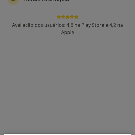
Dr. Alexandre Brandão
Avaliação dos usuários: 4,6 na Play Store e 4,2 na
Traumatologista, Médico do desporto
Apple
75 opiniões
R CAMOES 906, Porto
•
Mapa
Fundação Santa Maria
Esse especialista não oferece agendamento online para esse endereço.
Solicite um atendimento