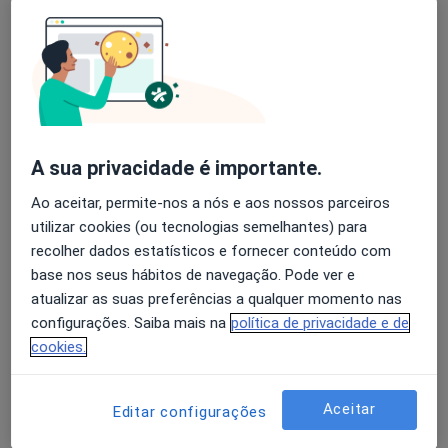
Rute Matos
Fisioterapeuta
•
Mapa
ClinicAl -A clínica do Alentejo
Consulta online
Preço não disponível
A sua privacidade é importante.
Esse especialista não oferece agendamento online para esse endereço.
Ao aceitar, permite-nos a nós e aos nossos parceiros
utilizar cookies (ou tecnologias semelhantes) para
Solicite um atendimento
recolher dados estatísticos e fornecer conteúdo com
base nos seus hábitos de navegação. Pode ver e
atualizar as suas preferências a qualquer momento nas
configurações. Saiba mais na
política de privacidade e de
cookies.
Aceitar
Editar configurações