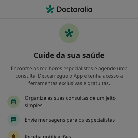
Men
Artrite • Porto, Porto
Filters
• 1
Mapa
Artrite, Porto
Cuide da sua saúde
Como classificamos os resultados
Encontre os melhores especialistas e agende uma
consulta. Descarregue o App e tenha acesso a
Qual é a especialização que procura?
ferramentas exclusivas e gratuitas.
Fisioterapeuta
Osteopata
Organize as suas consultas de um jeito
simples
Envie mensagens para os especialistas
Receba notificações