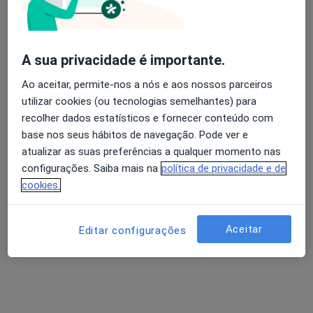
Daniela Carvalho
Fisioterapeuta
A sua privacidade é importante.
Vila Nova de Gaia
•
Mapa
Ao aceitar, permite-nos a nós e aos nossos parceiros
Consulta domiciliar Fisioterapia
desde 30 €
utilizar cookies (ou tecnologias semelhantes) para
Esse especialista não oferece agendamento online para esse endereço.
recolher dados estatísticos e fornecer conteúdo com
base nos seus hábitos de navegação. Pode ver e
Solicite um atendimento
atualizar as suas preferências a qualquer momento nas
configurações. Saiba mais na
política de privacidade e de
cookies.
Aceitar
Editar configurações
Rute Matos