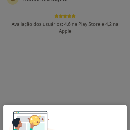
Dr. Nuno Lobo Ribeiro
Avaliação dos usuários: 4,6 na Play Store e 4,2 na
Fisioterapeuta
Apple
28 opiniões
Rua dos Castelos 96, Senhora Da Hora
•
Mapa
Nuno Lobo Ribeiro - Fisioterapia Desportiva
Esse especialista não oferece agendamento online para esse endereço.
Solicite um atendimento