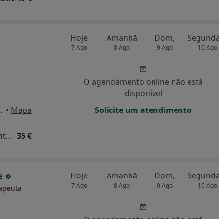
Hoje
Amanhã
Dom,
7 Ago
8 Ago
9 Ago
10 Ago
O agendamento online não está
disponível
a I, Senhora Da Hora
•
Mapa
Solicite um atendimento
Consulta domiciliar Terapias Complementares e Alternativas
35 €
ne
Hoje
Amanhã
Dom,
7 Ago
8 Ago
9 Ago
10 Ago
rapeuta