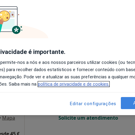
O agendamento online não está
disponível
Solicite um atendimento
esde 50 €
rivacidade é importante.
 permite-nos a nós e aos nossos parceiros utilizar cookies (ou tec
s) para recolher dados estatísticos e fornecer conteúdo com bas
Hoje
Amanhã
Dom,
 navegação. Pode ver e atualizar as suas preferências a qualquer 
7 Ago
8 Ago
9 Ago
10 Ago
fermeiro
ões. Saiba mais na
política de privacidade e de cookies.
O agendamento online não está
Editar configurações
disponível
•
Mapa
Solicite um atendimento
esde 45 €