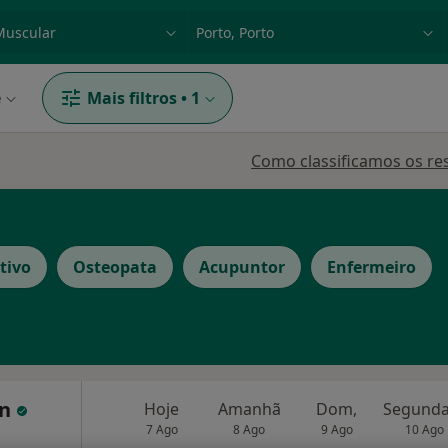
dade, doença ou nome
p. ex. Lisboa
e
Mais filtros
•
1
Como classificamos os re
tivo
Osteopata
Acupuntor
Enfermeiro
in
Hoje
Amanhã
Dom,
7 Ago
8 Ago
9 Ago
10 Ago