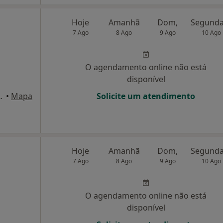
Hoje
Amanhã
Dom,
7 Ago
8 Ago
9 Ago
10 Ago
O agendamento online não está
disponível
Pereira, 96, Maia
•
Mapa
Solicite um atendimento
Hoje
Amanhã
Dom,
7 Ago
8 Ago
9 Ago
10 Ago
O agendamento online não está
disponível