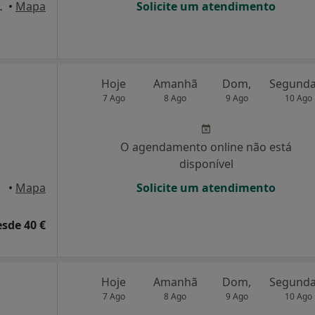
sinhos, Maia, Gondomar, Porto
•
Mapa
Solicite um atendimento
Hoje
Amanhã
Dom,
7 Ago
8 Ago
9 Ago
10 Ago
O agendamento online não está
disponível
 Gaia
•
Mapa
Solicite um atendimento
esde 40 €
Hoje
Amanhã
Dom,
7 Ago
8 Ago
9 Ago
10 Ago