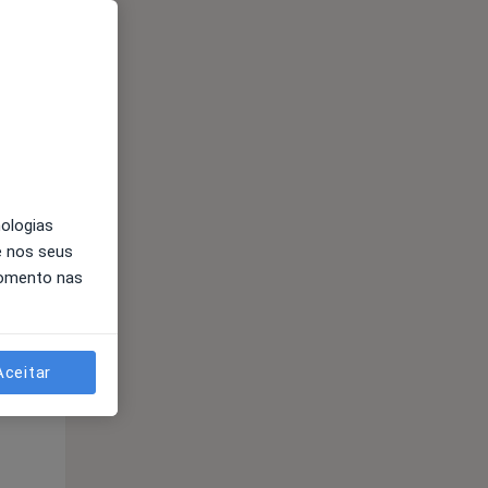
nologias
e nos seus
Segunda-feira
Ter,
Qua
Qui,
momento nas
11 Ago
12 Ago
13 Ago
Aceitar