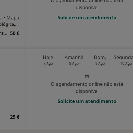
O agendamento online não está
disponível
ia Nova, Vila Nova de Gaia
•
Mapa
Solicite um atendimento
Patrícia Cirne Hipnose e Consultoria Gerontológica, Vila Nova de Gaia
Consulta domiciliar Terapias Complementares e Alternativas
50 €
Hoje
Amanhã
Dom,
7 Ago
8 Ago
9 Ago
10 Ago
O agendamento online não está
disponível
Solicite um atendimento
25 €