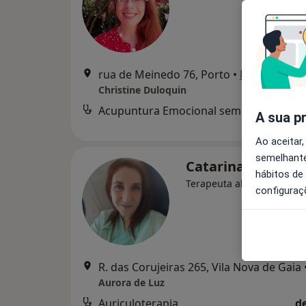
rua de Meinedo 76, Porto
•
Mapa
Christine Duloquin
Acupuntura Emocional sem Agulhas
d
A sua p
Ao aceitar,
semelhante
Catarina Brás
hábitos de
Terapeuta alternativo, En
configuraç
R. das Corujeiras 265, Vila Nova de Gaia
Aurora de Luz
Auriculoterapia
d