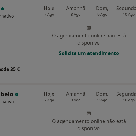
a
Hoje
Amanhã
Dom,
7 Ago
8 Ago
9 Ago
10 Ago
rnativo
O agendamento online não está
disponível
Solicite um atendimento
esde 35 €
ebelo
Hoje
Amanhã
Dom,
7 Ago
8 Ago
9 Ago
10 Ago
rnativo
O agendamento online não está
disponível