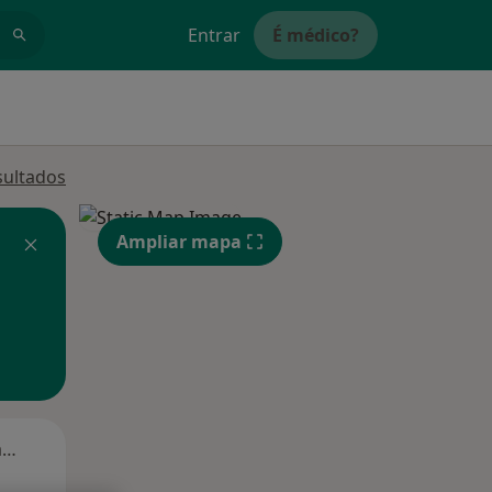
Entrar
É médico?
sultados
Ampliar mapa
Segunda-feira
Ter,
Qua
Qui,
11 Ago
12 Ago
13 Ago