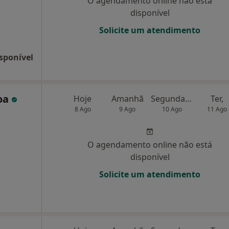
O agendamento online não está
disponível
Solicite um atendimento
sponível
oa
Hoje
Amanhã
Segunda-feira
Ter,
8 Ago
9 Ago
10 Ago
11 Ago
O agendamento online não está
disponível
Solicite um atendimento