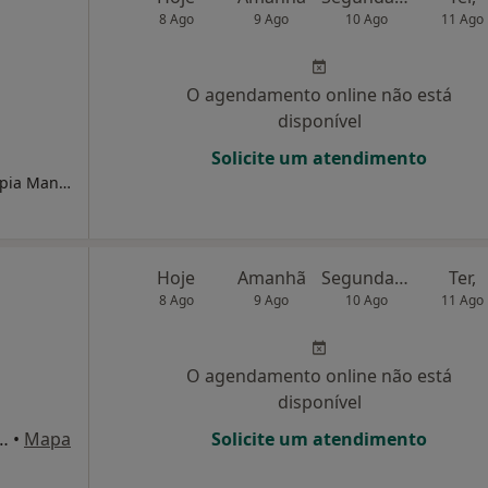
8 Ago
9 Ago
10 Ago
11 Ago
O agendamento online não está
disponível
Solicite um atendimento
FisioHenrique- Gabinete de Fisioterapia, Terapia Manual & Saúde
Hoje
Amanhã
Segunda-feira
Ter,
8 Ago
9 Ago
10 Ago
11 Ago
O agendamento online não está
disponível
r. Carlos Pires Felgueiras 519, Maia
•
Mapa
Solicite um atendimento