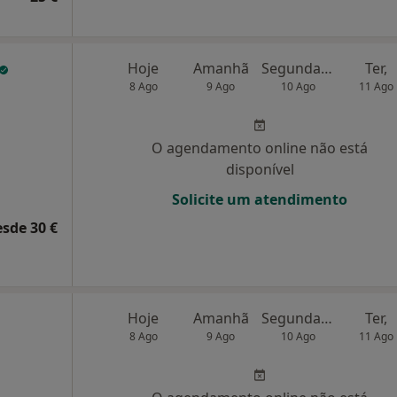
Hoje
Amanhã
Segunda-feira
Ter,
8 Ago
9 Ago
10 Ago
11 Ago
O agendamento online não está
disponível
Solicite um atendimento
esde 30 €
Hoje
Amanhã
Segunda-feira
Ter,
8 Ago
9 Ago
10 Ago
11 Ago