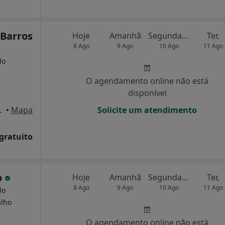
 Barros
Hoje
Amanhã
Segunda-feira
Ter,
8 Ago
9 Ago
10 Ago
11 Ago
do
O agendamento online não está
disponível
 Porto, Porto
•
Mapa
Solicite um atendimento
 gratuito
o
Hoje
Amanhã
Segunda-feira
Ter,
8 Ago
9 Ago
10 Ago
11 Ago
do
alho
O agendamento online não está