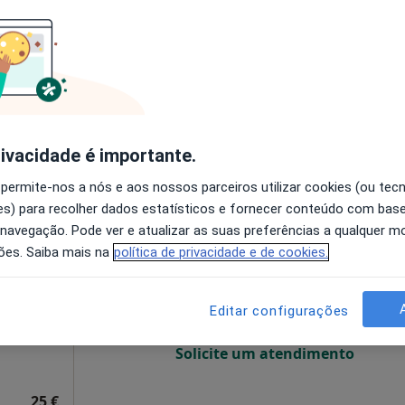
O agendamento online não está
disponível
/3521, Piso 3, Sala 305, Porto
•
Mapa
Solicite um atendimento
 gratuito
rivacidade é importante.
 permite-nos a nós e aos nossos parceiros utilizar cookies (ou tec
s) para recolher dados estatísticos e fornecer conteúdo com bas
Hoje
Amanhã
Segunda-feira
Ter,
 navegação. Pode ver e atualizar as suas preferências a qualquer 
8 Ago
9 Ago
10 Ago
11 Ago
ões. Saiba mais na
política de privacidade e de cookies.
O agendamento online não está
Editar configurações
disponível
Solicite um atendimento
25 €