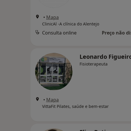
•
Mapa
ClinicAl -A clínica do Alentejo
Consulta online
Preço não di
Leonardo Figueir
Fisioterapeuta
•
Mapa
VittaFit Pilates, saúde e bem-estar