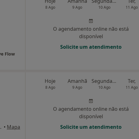
Hoje
Amanhã
Segunda-feira
Ter,
8 Ago
9 Ago
10 Ago
11 Ago
O agendamento online não está
disponível
Solicite um atendimento
ove Flow
Hoje
Amanhã
Segunda-feira
Ter,
8 Ago
9 Ago
10 Ago
11 Ago
O agendamento online não está
disponível
Pereira, 96, Maia
•
Mapa
Solicite um atendimento