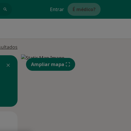
Entrar
É médico?
sultados
Ampliar mapa
Qua
Qui,
Sex,
12 Ago
13 Ago
14 Ago