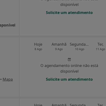
disponível
Solicite um atendimento
sponível
Hoje
Amanhã
Segunda-feira
Ter,
8 Ago
9 Ago
10 Ago
11 Ago
O agendamento online não está
disponível
•
Mapa
Solicite um atendimento
Hoje
Amanhã
Segunda-feira
Ter,