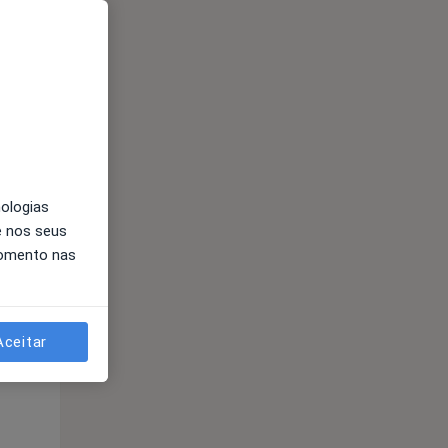
nologias
e nos seus
Qua
Qui,
Sex,
momento nas
12 Ago
13 Ago
14 Ago
Aceitar