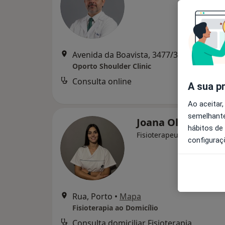
Avenida da Boavista, 3477
Oporto Shoulder Clinic
Consulta online
Serviço
A sua p
Ao aceitar,
semelhante
Joana Oliveira
hábitos de
Fisioterapeuta
configuraç
Rua, Porto
•
Mapa
Fisioterapia ao Domicílio
Consulta domiciliar Fisioterapia