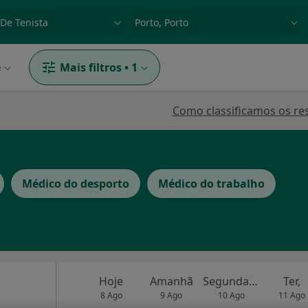
dade, doença ou nome
p. ex. Lisboa
e
Mais filtros
•
1
Como classificamos os re
Médico do desporto
Médico do trabalho
Hoje
Amanhã
Segunda-feira
Ter,
8 Ago
9 Ago
10 Ago
11 Ago