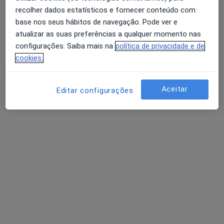
Daniela Carvalho
recolher dados estatísticos e fornecer conteúdo com
Fisioterapeuta
base nos seus hábitos de navegação. Pode ver e
atualizar as suas preferências a qualquer momento nas
Vila Nova de Gaia
•
Mapa
configurações. Saiba mais na
política de privacidade e de
Consulta domiciliar Fisioterapia
desde 30 €
cookies.
Esse especialista não oferece agendamento online para esse endereço.
Aceitar
Solicite um atendimento
Editar configurações
Rute Matos
Fisioterapeuta