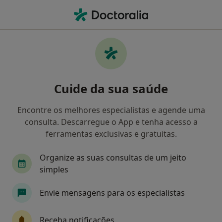
Men
Entorses E Distensões • Porto, Porto
Filters
• 1
Mapa
Entorses E Distensões, Porto
Cuide da sua saúde
Como classificamos os resultados
Encontre os melhores especialistas e agende uma
consulta. Descarregue o App e tenha acesso a
Qual é a especialização que procura?
ferramentas exclusivas e gratuitas.
Fisioterapeuta
Osteopata
Organize as suas consultas de um jeito
simples
Envie mensagens para os especialistas
Receba notificações