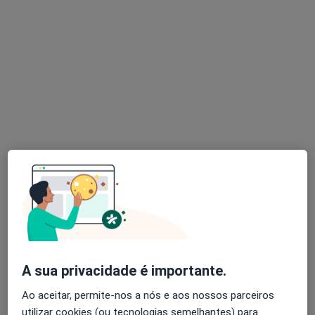
Joana Oliveira
Fisioterapeuta
Rua, Porto
•
Mapa
Fisioterapia ao Domicílio
Consulta domiciliar Fisioterapia
25 €
Esse especialista não oferece agendamento online para esse endereço.
Solicite um atendimento
A sua privacidade é importante.
Ao aceitar, permite-nos a nós e aos nossos parceiros
utilizar cookies (ou tecnologias semelhantes) para