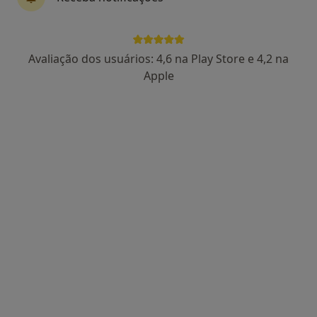
Dr. Nuno Lobo Ribeiro
Avaliação dos usuários: 4,6 na Play Store e 4,2 na
Fisioterapeuta
Apple
28 opiniões
Rua dos Castelos 96, Senhora Da Hora
•
Mapa
Nuno Lobo Ribeiro - Fisioterapia Desportiva
Esse especialista não oferece agendamento online para esse endereço.
Solicite um atendimento