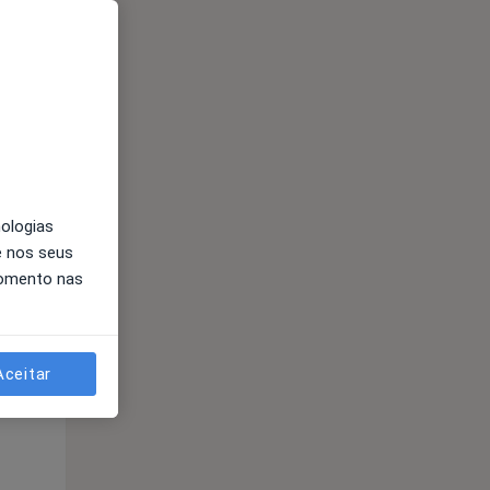
Segunda-feira
Ter,
Qua
Qui,
11 Ago
12 Ago
13 Ago
nologias
e nos seus
momento nas
Segunda-feira
Ter,
Qua
Qui,
11 Ago
12 Ago
13 Ago
Aceitar