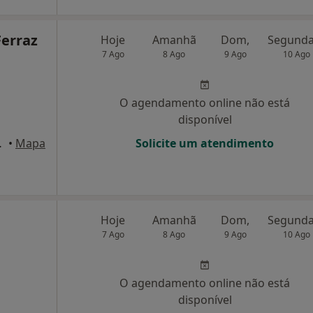
Ferraz
Hoje
Amanhã
Dom,
7 Ago
8 Ago
9 Ago
10 Ago
O agendamento online não está
disponível
mede de Infesta
•
Mapa
Solicite um atendimento
Hoje
Amanhã
Dom,
7 Ago
8 Ago
9 Ago
10 Ago
O agendamento online não está
disponível