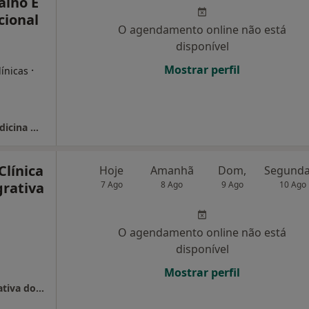
alho E
cional
O agendamento online não está
disponível
,
Mostrar perfil
·
línicas
GP Médicos - Gagliardini & Patrício Lda - Medicina Do Trabalho E Prevenção Ocupacional
Clínica
Hoje
Amanhã
Dom,
grativa
7 Ago
8 Ago
9 Ago
10 Ago
,
O agendamento online não está
disponível
Mostrar perfil
Centro Medular - Clínica de Medicina Integrativa do Porto