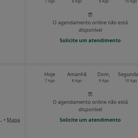
7 Ago
8 Ago
9 Ago
10 Ago
O agendamento online não está
disponível
Solicite um atendimento
Hoje
Amanhã
Dom,
7 Ago
8 Ago
9 Ago
10 Ago
O agendamento online não está
disponível
Gomes Soares Pereira, Maia
•
Mapa
Solicite um atendimento