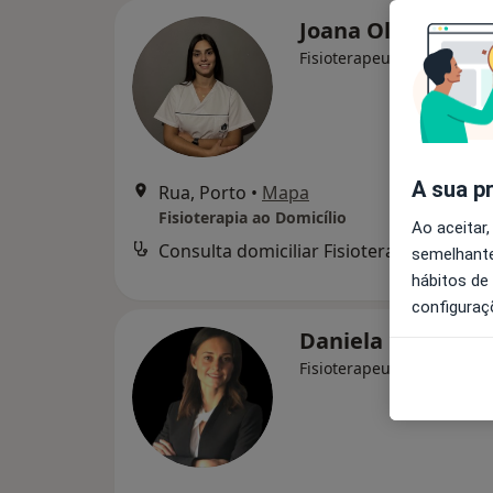
Joana Oliveira
Fisioterapeuta
A sua p
Rua, Porto
•
Mapa
Fisioterapia ao Domicílio
Ao aceitar,
Consulta domiciliar Fisioterapia
semelhante
hábitos de
configuraç
Daniela Carvalho
Fisioterapeuta