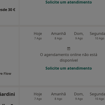
Solicite um atendimento
esde 30 €
Hoje
Amanhã
Dom,
7 Ago
8 Ago
9 Ago
10 Ago
O agendamento online não está
disponível
Solicite um atendimento
ove Flow
iardini
Hoje
Amanhã
Dom,
7 Ago
8 Ago
9 Ago
10 Ago