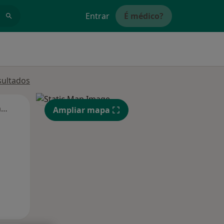
Entrar
É médico?
sultados
Segunda-feira
Ter,
Qua
Qui,
Ampliar mapa
11 Ago
12 Ago
13 Ago