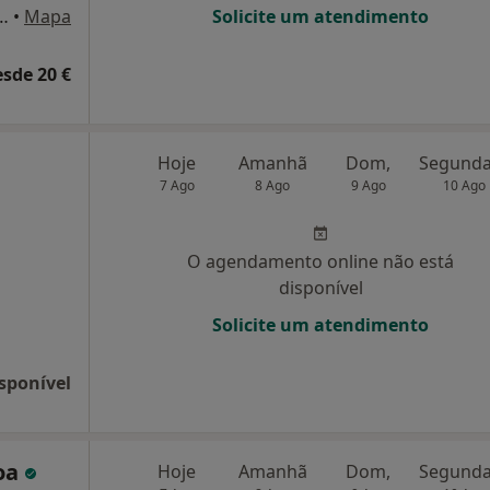
r. Carlos Pires Felgueiras 519, Maia
•
Mapa
Solicite um atendimento
esde 20 €
Hoje
Amanhã
Dom,
7 Ago
8 Ago
9 Ago
10 Ago
O agendamento online não está
disponível
Solicite um atendimento
sponível
oa
Hoje
Amanhã
Dom,