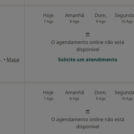
Hoje
Amanhã
Dom,
7 Ago
8 Ago
9 Ago
10 Ago
O agendamento online não está
disponível
Pereira, 96, Maia
•
Mapa
Solicite um atendimento
Hoje
Amanhã
Dom,
7 Ago
8 Ago
9 Ago
10 Ago
O agendamento online não está
disponível