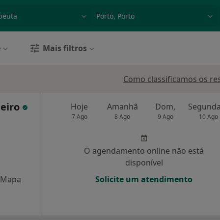
dade, doença ou nome
p. ex. Lisboa
e
Mais filtros
Como classificamos os re
beiro
Hoje
Amanhã
Dom,
7 Ago
8 Ago
9 Ago
10 Ago
O agendamento online não está
disponível
Mapa
Solicite um atendimento