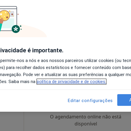
Hoje
Amanhã
Dom,
7 Ago
8 Ago
9 Ago
10 Ago
O agendamento online não está
disponível
rivacidade é importante.
Solicite um atendimento
 permite-nos a nós e aos nossos parceiros utilizar cookies (ou tec
25 €
s) para recolher dados estatísticos e fornecer conteúdo com bas
 navegação. Pode ver e atualizar as suas preferências a qualquer 
ões. Saiba mais na
política de privacidade e de cookies.
Hoje
Amanhã
Dom,
7 Ago
8 Ago
9 Ago
10 Ago
Editar configurações
O agendamento online não está
disponível