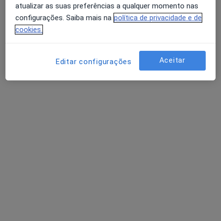
atualizar as suas preferências a qualquer momento nas
Fisioterapeuta
configurações. Saiba mais na
política de privacidade e de
•
Mapa
cookies.
VittaFit Pilates, saúde e bem-estar
Esse especialista não oferece agendamento online para esse endereço.
Aceitar
Editar configurações
Solicite um atendimento
Elisa Petiz
Fisioterapeuta
Rua Júlio Dinis 242, Porto
•
Mapa