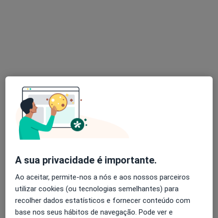
Rute Matos
Fisioterapeuta
•
Mapa
ClinicAl -A clínica do Alentejo
Consulta online
Preço não disponível
Esse especialista não oferece agendamento online para esse endereço.
Solicite um atendimento
A sua privacidade é importante.
Ao aceitar, permite-nos a nós e aos nossos parceiros
utilizar cookies (ou tecnologias semelhantes) para
recolher dados estatísticos e fornecer conteúdo com
base nos seus hábitos de navegação. Pode ver e
Leonardo Figueiroa