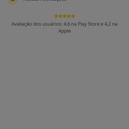
Daniela Carvalho
Avaliação dos usuários: 4,6 na Play Store e 4,2 na
Fisioterapeuta
Apple
Vila Nova de Gaia
•
Mapa
Consulta domiciliar Fisioterapia
desde 30 €
Esse especialista não oferece agendamento online para esse endereço.
Solicite um atendimento