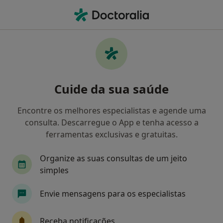
Men
Escoliose • Porto, Porto
Filters
• 1
Mapa
Escoliose, Porto
Cuide da sua saúde
Como classificamos os resultados
Encontre os melhores especialistas e agende uma
consulta. Descarregue o App e tenha acesso a
Qual é a especialização que procura?
ferramentas exclusivas e gratuitas.
Fisioterapeuta
Nutricionista
Osteopata
Organize as suas consultas de um jeito
simples
Envie mensagens para os especialistas
Receba notificações