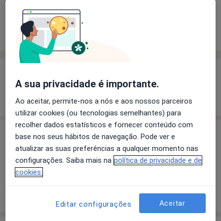
Solicite um atendimento
Experiência
Preços
Consultórios
Opiniões
Experiência
A sua privacidade é importante.
Mostrar mais detalhes
sobre a experiência
Ao aceitar, permite-nos a nós e aos nossos parceiros
utilizar cookies (ou tecnologias semelhantes) para
recolher dados estatísticos e fornecer conteúdo com
Preços
base nos seus hábitos de navegação. Pode ver e
atualizar as suas preferências a qualquer momento nas
Sem informação sobre serviços e preços
configurações. Saiba mais na
política de privacidade e de
Este especialista ainda não adicionou nenhuma
cookies.
informação sobre serviços
Aceitar
Editar configurações