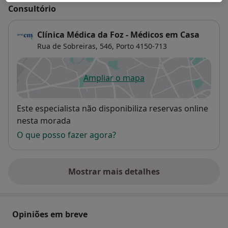
Consultório
Clínica Médica da Foz - Médicos em Casa
Rua de Sobreiras, 546,
Porto
4150-713
Ampliar o mapa
abre num novo separador
Disponibilidade
Este especialista não disponibiliza reservas online
nesta morada
O que posso fazer agora?
Mostrar mais detalhes
sobre o endereço
Opiniões em breve