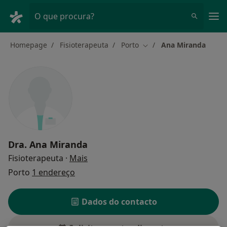
Men
O que procura?
Homepage
Fisioterapeuta
Porto
Ana Miranda
Mudar de cidade
Dra.
Ana Miranda
sobre as especializações
Fisioterapeuta
·
Mais
Porto
1 endereço
Dados do contacto