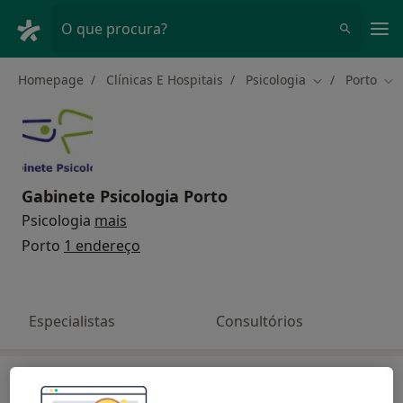
Men
O que procura?
Homepage
Clínicas E Hospitais
Psicologia
Porto
Mudar de cida
Mud
Gabinete Psicologia Porto
Psicologia
mais
Porto
1 endereço
Especialistas
Consultórios
Busque em outras clínicas