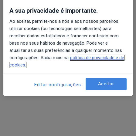
A sua privacidade é importante.
Rute Matos
Ao aceitar, permite-nos a nós e aos nossos parceiros
Fisioterapeuta
utilizar cookies (ou tecnologias semelhantes) para
•
Mapa
recolher dados estatísticos e fornecer conteúdo com
ClinicAl -A clínica do Alentejo
base nos seus hábitos de navegação. Pode ver e
Consulta online
Preço não disponível
atualizar as suas preferências a qualquer momento nas
configurações. Saiba mais na
política de privacidade e de
Esse especialista não oferece agendamento online para esse endereço.
cookies.
Solicite um atendimento
Aceitar
Editar configurações