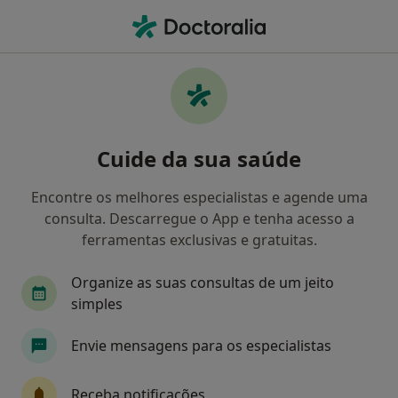
Men
Doenças Musculares • Porto, Porto
Filters
• 1
Mapa
Doenças Musculares, Porto
Cuide da sua saúde
Como classificamos os resultados
Encontre os melhores especialistas e agende uma
consulta. Descarregue o App e tenha acesso a
Qual é a especialização que procura?
ferramentas exclusivas e gratuitas.
Fisioterapeuta
Médico do desporto
Médic
Organize as suas consultas de um jeito
simples
Envie mensagens para os especialistas
Receba notificações