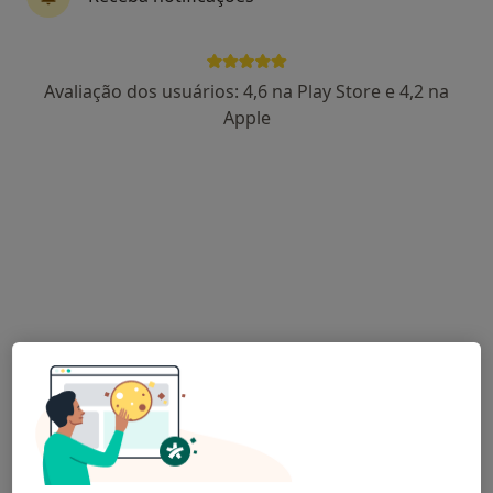
Joana Oliveira
Avaliação dos usuários: 4,6 na Play Store e 4,2 na
Fisioterapeuta
Apple
Rua, Porto
•
Mapa
Fisioterapia ao Domicílio
Consulta domiciliar Fisioterapia
25 €
Esse especialista não oferece agendamento online para esse endereço.
Solicite um atendimento