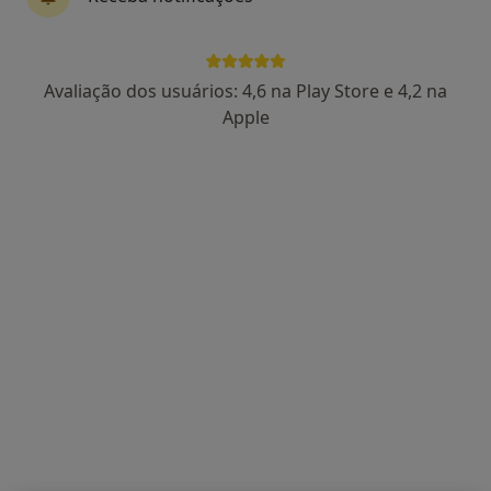
Avaliação dos usuários: 4,6 na Play Store e 4,2 na
Apple
Dr. Rómulo Silva
Traumatologista
Rua Armando Vaz 225, Perafita
•
Mapa
Hospital Trofa Saúde Boa Nova
Esse especialista não oferece agendamento online para esse endereço.
Solicite um atendimento