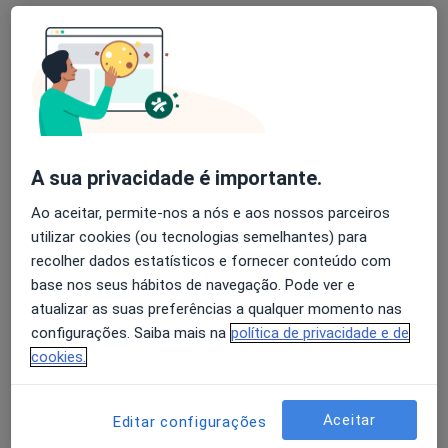
Dr. Rui Claro
Traumatologista
A sua privacidade é importante.
Avenida da Boavista, 3477/3521, Piso 3, Sala 305, Porto
•
Mapa
Ao aceitar, permite-nos a nós e aos nossos parceiros
Oporto Shoulder Clinic
utilizar cookies (ou tecnologias semelhantes) para
Consulta online
Serviço gratuito
recolher dados estatísticos e fornecer conteúdo com
Esse especialista não oferece agendamento online para esse endereço.
base nos seus hábitos de navegação. Pode ver e
atualizar as suas preferências a qualquer momento nas
Solicite um atendimento
configurações. Saiba mais na
política de privacidade e de
cookies.
Aceitar
Editar configurações