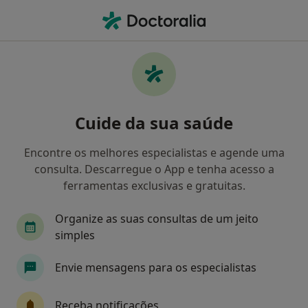
Men
Artropatias • Porto, Porto
Filters
• 1
Mapa
Artropatias, Porto
Cuide da sua saúde
Como classificamos os resultados
Encontre os melhores especialistas e agende uma
consulta. Descarregue o App e tenha acesso a
Qual é a especialização que procura?
ferramentas exclusivas e gratuitas.
Fisioterapeuta
Traumatologista
Organize as suas consultas de um jeito
simples
Médico do desporto
Médico do trabalho
Envie mensagens para os especialistas
Osteopata
Receba notificações