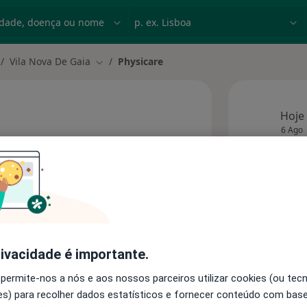
dade, doença ou nome
p. ex. Lisboa
Vila Nova De Gaia
Physicare
dar de cidade
Mudar de cidade
Hoje
6 Ago
dereço
Esta 
rivacidade é importante.
Consultórios
 permite-nos a nós e aos nossos parceiros utilizar cookies (ou tec
s) para recolher dados estatísticos e fornecer conteúdo com bas