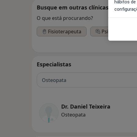
hábitos de
Busque em outras clínicas
configuraç
O que está procurando?
Fisioterapeuta
Psicólogo
Especialistas
Osteopata
Dr. Daniel Teixeira
Osteopata