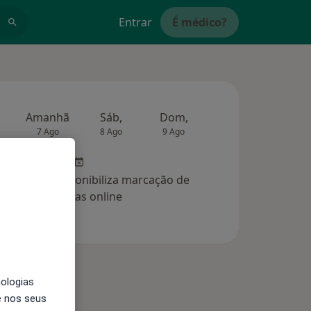
Entrar
É médico?
Amanhã
Sáb,
Dom,
Segunda-feira
Ter,
7 Ago
8 Ago
9 Ago
10 Ago
11 Ag
clínica não disponibiliza marcação de
consultas online
nologias
e nos seus