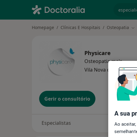
especiali
Homepage
Clínicas E Hospitais
Osteopatia
Mu
Physicare
Osteopatia
mais
Vila Nova de Gaia
1 en
Gerir o consultório
A sua p
Especialistas
Ao aceitar,
semelhante