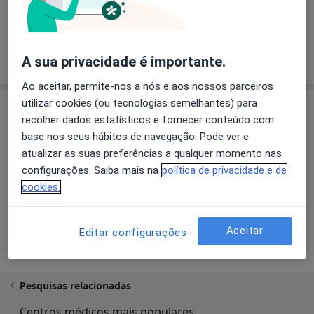
O que está procurando?
Psicólogo
Fisioterapeuta
A sua privacidade é importante.
Pesquisar outra especialidade
Ao aceitar, permite-nos a nós e aos nossos parceiros
utilizar cookies (ou tecnologias semelhantes) para
Consultório
recolher dados estatísticos e fornecer conteúdo com
base nos seus hábitos de navegação. Pode ver e
atualizar as suas preferências a qualquer momento nas
Ampliar o mapa
configurações. Saiba mais na
política de privacidade e de
cookies.
Clínica Inova
Aceitar
Editar configurações
Av república 1326 sala 44, Vila Nova de Gaia 4430-192
Pesquisas relacionadas
Centros médicos mais populares