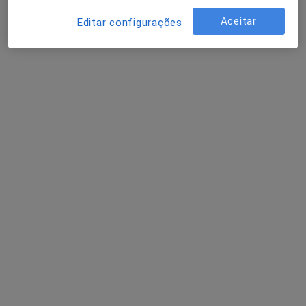
Avenida Almirante Reis nº 142 - 2-º Esq, Lisboa
•
Mapa
Aceitar
Editar configurações
Gabinete de Psicologia Lisboa
Consulta online
desde 40 €
Esse especialista não oferece agendamento online para esse endereço.
Solicite um atendimento
Dra. Eloiza Rodrigues
Psicólogo
Rua luis Augusto Palmeirim, 10 1º esquerda, Lisboa
•
Mapa