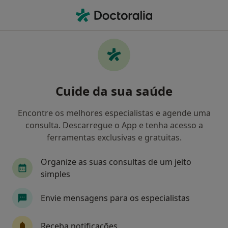
Men
Transtornos Fóbicos • Lisboa, Lisboa
Filters
• 1
Mapa
Transtornos Fóbicos, Lisboa
Cuide da sua saúde
Como classificamos os resultados
Encontre os melhores especialistas e agende uma
consulta. Descarregue o App e tenha acesso a
Qual é a especialização que procura?
ferramentas exclusivas e gratuitas.
Psicólogo
Psiquiatra
Psiquiatra da Infânc
Organize as suas consultas de um jeito
simples
Envie mensagens para os especialistas
Receba notificações