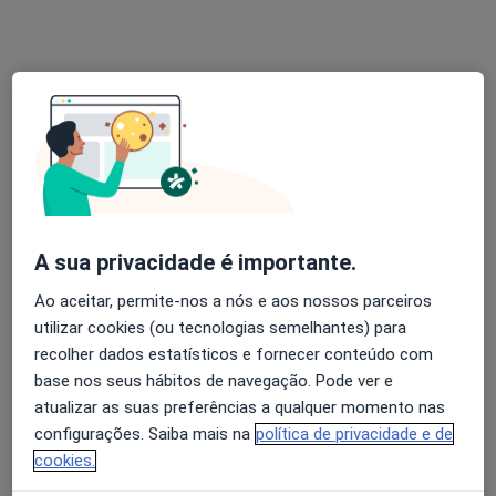
Amanda Salvador
Psicólogo
Rua Rodrigues Sampaio, 6, Lisboa
•
Mapa
Consulta online
Serviço gratuito
Esse especialista não oferece agendamento online para esse endereço.
Solicite um atendimento
A sua privacidade é importante.
Ao aceitar, permite-nos a nós e aos nossos parceiros
utilizar cookies (ou tecnologias semelhantes) para
recolher dados estatísticos e fornecer conteúdo com
base nos seus hábitos de navegação. Pode ver e
atualizar as suas preferências a qualquer momento nas
configurações. Saiba mais na
política de privacidade e de
Angela Marques
cookies.
Psicólogo