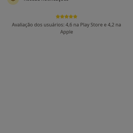
Pedro Manuel Garrido
Avaliação dos usuários: 4,6 na Play Store e 4,2 na
Psicólogo
Apple
Avenida 5 de Outubro n 10 piso 7 sala 14 , Lisboa
•
Mapa
Pedro Garrido Psicologia Clínica
Primeira consulta Psicologia
65 €
Esse especialista não oferece agendamento online para esse endereço.
Solicite um atendimento