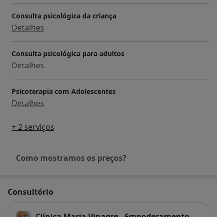
congressos como oradora.
Consulta psicológica da criança
Diretora Clínica da Clinica Maria Vinagre, onde realiza
Detalhes
as seguintes Consultas : Adoção; Aconselhamento
Parental; Dificuldades de Aprendizagem; Infertilidade;
Consulta psicológica para adultos
Perturbações de Ansiedade e de Comportamento;
Detalhes
Luto; Orientação Escolar e Profissional e Terapia
Familiar e de Casal.
Psicoterapia com Adolescentes
Detalhes
+ 2 serviços
Como mostramos os preços?
Consultório
Clínica Maria Vinagre - Empoderamento