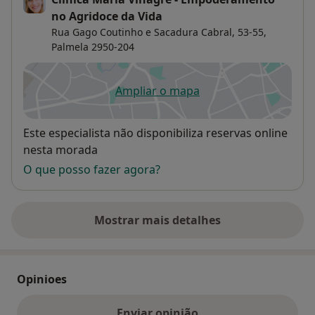
no Agridoce da Vida
Rua Gago Coutinho e Sacadura Cabral, 53-55,
Palmela
2950-204
Ampliar o mapa
abre num novo separador
Disponibilidade
Este especialista não disponibiliza reservas online
nesta morada
O que posso fazer agora?
Mostrar mais detalhes
sobre o endereço
Opinioes
Enviar opinião