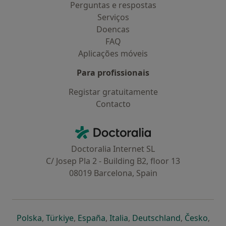
Perguntas e respostas
Serviços
Doencas
FAQ
Aplicações móveis
Para profissionais
Registar gratuitamente
Contacto
Contacto
Doctoralia - Homepage
Doctoralia Internet SL
C/ Josep Pla 2 - Building B2, floor 13
08019 Barcelona, Spain
abre num novo separador
abre num novo separador
abre num novo separador
abre num novo separado
abre num n
abre
Polska
,
Türkiye
,
España
,
Italia
,
Deutschland
,
Česko
,