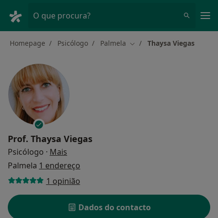
Men
O que procura?
Homepage
Psicólogo
Palmela
Thaysa Viegas
Mudar de cidade
Prof.
Thaysa Viegas
sobre as especializações
Psicólogo
·
Mais
Palmela
1 endereço
1 opinião
Dados do contacto