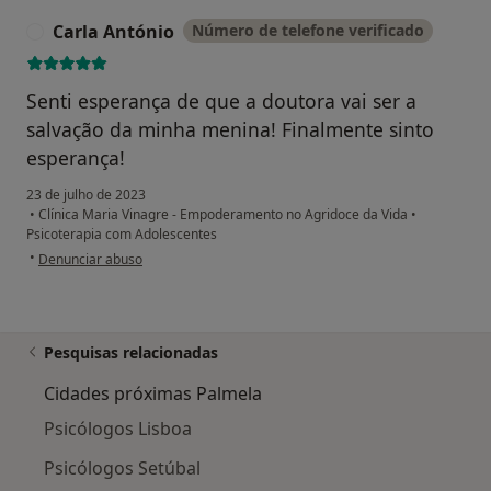
Carla António
Número de telefone verificado
C
Senti esperança de que a doutora vai ser a
salvação da minha menina! Finalmente sinto
esperança!
23 de julho de 2023
•
Clínica Maria Vinagre - Empoderamento no Agridoce da Vida
•
Psicoterapia com Adolescentes
na opinião do utilizador Carla António
•
Denunciar abuso
Pesquisas relacionadas
Cidades próximas Palmela
Psicólogos Lisboa
Psicólogos Setúbal