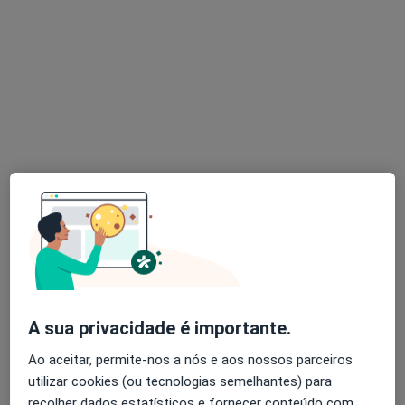
Dr. Tiago F. Silva
Psicólogo
15 opiniões
Rua Porto Amélia, Prior Velho
•
Mapa
Consultório Privado Pessoal - Lisboa
Consulta online
50 €
Esse especialista não oferece agendamento online para esse endereço.
Solicite um atendimento
A sua privacidade é importante.
Ao aceitar, permite-nos a nós e aos nossos parceiros
utilizar cookies (ou tecnologias semelhantes) para
recolher dados estatísticos e fornecer conteúdo com