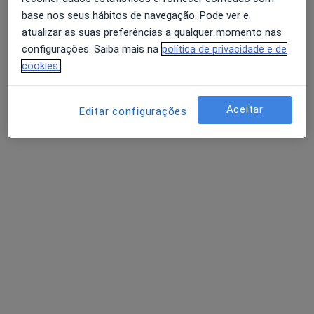
base nos seus hábitos de navegação. Pode ver e
atualizar as suas preferências a qualquer momento nas
Dra. Olga Fonseca
configurações. Saiba mais na
política de privacidade e de
Psicólogo
cookies.
19 opiniões
Rua Cidade Dévnia 21,1º-E, Alverca Do Ribatejo
•
Mapa
Aceitar
Editar configurações
Clínica Médica Cidade Dévnia
Primeira consulta Psicologia
Preço não disponível
Esse especialista não oferece agendamento online para esse endereço.
Solicite um atendimento