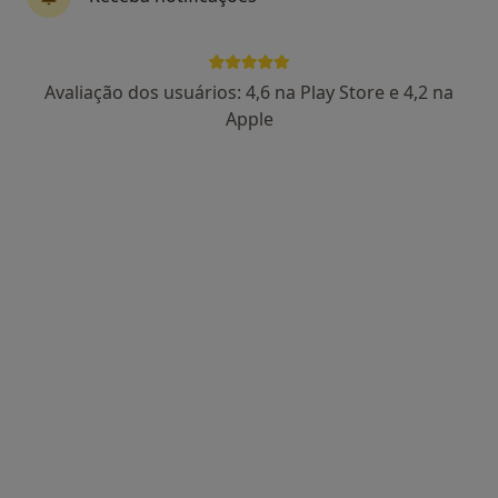
Dr. Daniel Mira
Avaliação dos usuários: 4,6 na Play Store e 4,2 na
Psicólogo
Apple
64 opiniões
Rua Vasco da Gama, 15-A, Urbaniz. Infantado, Loures
•
Mapa
Centro Clínico Bem-Me-Quer
Psicologia Clínica e da Saúde
65 €
Esse especialista não oferece agendamento online para esse endereço.
Solicite um atendimento