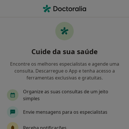
Men
Transtornos Do Humor • Póvoa de Santa Iria, Lisboa
Filters
• 1
Mapa
Transtornos do Humor, Póvoa de Santa Iria
Cuide da sua saúde
Como classificamos os resultados
Encontre os melhores especialistas e agende uma
consulta. Descarregue o App e tenha acesso a
Qual é a especialização que procura?
ferramentas exclusivas e gratuitas.
Psicólogo
Organize as suas consultas de um jeito
simples
Envie mensagens para os especialistas
Receba notificações