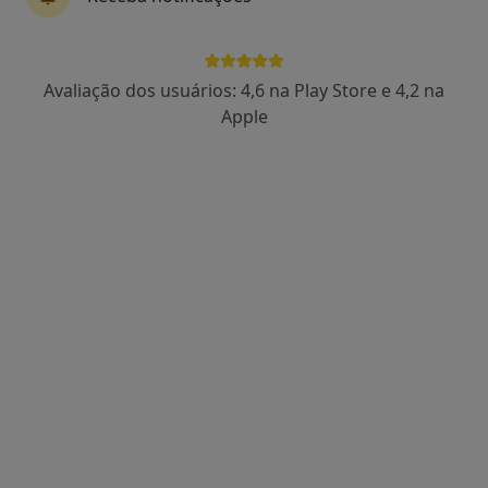
Dra. Paula Águas
Avaliação dos usuários: 4,6 na Play Store e 4,2 na
Psicólogo
Apple
102 opiniões
Rua Viana da Mota, nº13, R/C - São Pedro do Estoril, Estoril
•
Mapa
Estoril
Primeira consulta Psicologia
65 €
Esse especialista não oferece agendamento online para esse endereço.
Solicite um atendimento