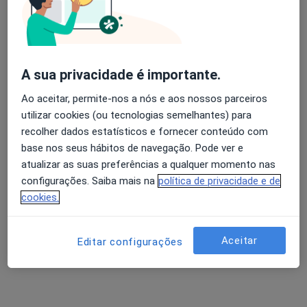
Dr. Daniel Mira
Psicólogo
A sua privacidade é importante.
64 opiniões
Ao aceitar, permite-nos a nós e aos nossos parceiros
Morada 1
Morada 2
Morada 3
utilizar cookies (ou tecnologias semelhantes) para
recolher dados estatísticos e fornecer conteúdo com
base nos seus hábitos de navegação. Pode ver e
Rua Vasco da Gama, 15-A, Urbaniz. Infantado, Loures
•
Mapa
atualizar as suas preferências a qualquer momento nas
Centro Clínico Bem-Me-Quer
configurações. Saiba mais na
política de privacidade e de
Psicologia Clínica e da Saúde
65 €
cookies.
Esse especialista não oferece agendamento online para esse endereço.
Aceitar
Solicite um atendimento
Editar configurações