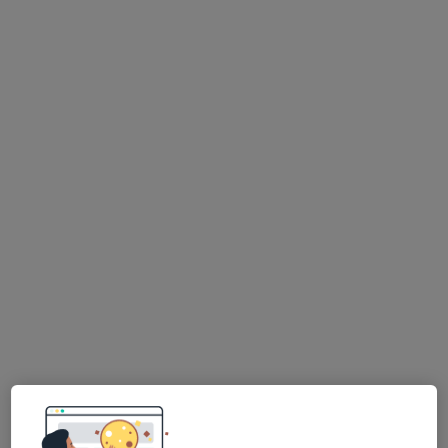
Dra. Catarina Lucas
Psicólogo
86 opiniões
Rua Manuel da Silva Leal, nº 7A, Lisboa
•
Mapa
Centro Catarina Lucas
Primeira consulta Psicologia
desde 60 €
Esse especialista não oferece agendamento online para esse endereço.
Solicite um atendimento