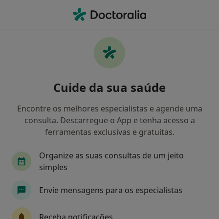
Men
Transtornos Da Personalidade • Belas, Lisboa
Filters
• 1
Mapa
Transtornos Da Personalidade, Belas
Cuide da sua saúde
Como classificamos os resultados
Encontre os melhores especialistas e agende uma
consulta. Descarregue o App e tenha acesso a
Qual é a especialização que procura?
ferramentas exclusivas e gratuitas.
Psicólogo
Psiquiatra
Cardiologista
D
Organize as suas consultas de um jeito
simples
Envie mensagens para os especialistas
Receba notificações