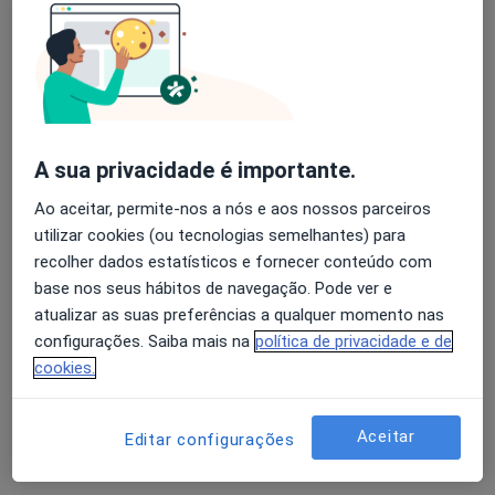
Cardiologista, Especialista em análises clínicas,
·
Mais
Anátomopatologista
Avenida Defensores de Chaves 73B, Lisboa
•
Mapa
United Medical Clinic Lisbon (UMC Lisbon)
Nenhum profissional neste centro médico tem consultas disponíveis
A sua privacidade é importante.
Mostrar perfil
Ao aceitar, permite-nos a nós e aos nossos parceiros
utilizar cookies (ou tecnologias semelhantes) para
recolher dados estatísticos e fornecer conteúdo com
base nos seus hábitos de navegação. Pode ver e
atualizar as suas preferências a qualquer momento nas
configurações. Saiba mais na
política de privacidade e de
cookies.
Aceitar
Editar configurações
Dra. Fátima Terras
Cardiologista