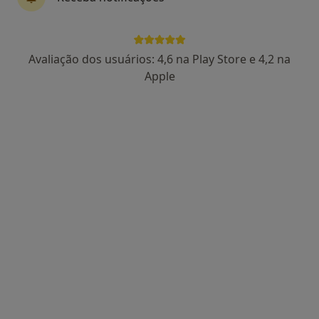
4 opiniões
Morada 1
Morada 2
Avaliação dos usuários: 4,6 na Play Store e 4,2 na
Apple
Largo Luzia Maria Martins 1,
•
Mapa
Clinica ADEST
Esse especialista não oferece agendamento online para esse endereço.
Solicite um atendimento
Silver Clinic International Body Health