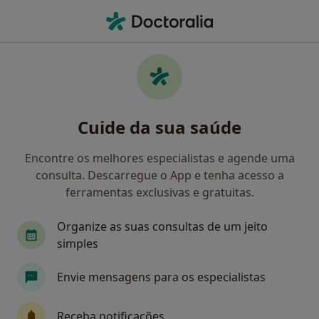
Men
Cardiologista • Belas, Lisboa
Filters
Mapa
Cardiologistas em Belas
Cuide da sua saúde
Como classificamos os resultados
Encontre os melhores especialistas e agende uma
consulta. Descarregue o App e tenha acesso a
ferramentas exclusivas e gratuitas.
Organize as suas consultas de um jeito
simples
Envie mensagens para os especialistas
Dr. Sergio Baptista
Cardiologista
Receba notificações