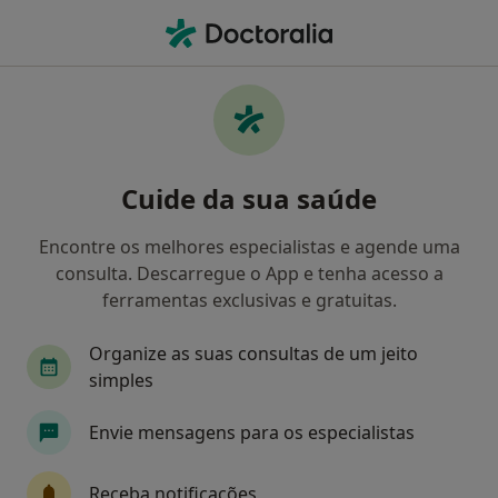
Men
Transtornos Da Personalidade • Carnaxide, Lisboa
Filters
• 1
Mapa
Transtornos Da Personalidade, Carnaxide
Cuide da sua saúde
Como classificamos os resultados
Encontre os melhores especialistas e agende uma
consulta. Descarregue o App e tenha acesso a
Qual é a especialização que procura?
ferramentas exclusivas e gratuitas.
Psicólogo
Psiquiatra
Ginecologista
C
Organize as suas consultas de um jeito
simples
Envie mensagens para os especialistas
Receba notificações