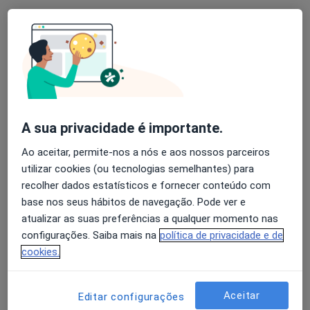
Dra. Catarina Ribeiro
Psicólogo
30 opiniões
Rua Tomás da Fonseca 1, Lisboa
•
Mapa
Hospital da Luz - Torres de Lisboa
A sua privacidade é importante.
Primeira consulta Psicologia
60 €
Ao aceitar, permite-nos a nós e aos nossos parceiros
Esse especialista não oferece agendamento online para esse endereço.
utilizar cookies (ou tecnologias semelhantes) para
recolher dados estatísticos e fornecer conteúdo com
Solicite um atendimento
base nos seus hábitos de navegação. Pode ver e
atualizar as suas preferências a qualquer momento nas
configurações. Saiba mais na
política de privacidade e de
cookies.
Aceitar
Editar configurações