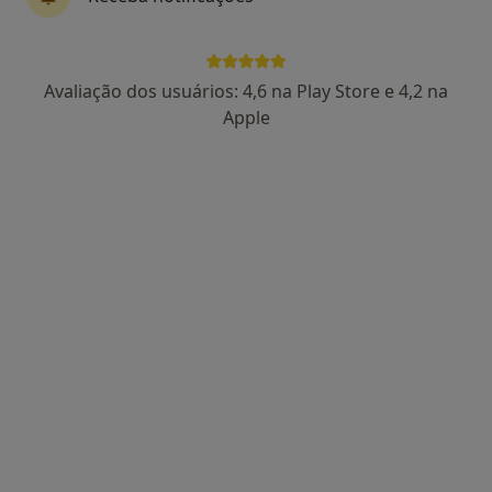
Dra. Catarina Lucas
Avaliação dos usuários: 4,6 na Play Store e 4,2 na
Psicólogo
Apple
86 opiniões
Rua Manuel da Silva Leal, nº 7A, Lisboa
•
Mapa
Centro Catarina Lucas
Primeira consulta Psicologia
desde 60 €
Esse especialista não oferece agendamento online para esse endereço.
Solicite um atendimento