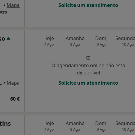
•
Mapa
Solicite um atendimento
stro
iso
Hoje
Amanhã
Dom,
7 Ago
8 Ago
9 Ago
10 Ago
O agendamento online não está
disponível
 Pessoa, nº93 loja D, Parede
•
Mapa
Solicite um atendimento
60 €
tins
Hoje
Amanhã
Dom,
7 Ago
8 Ago
9 Ago
10 Ago