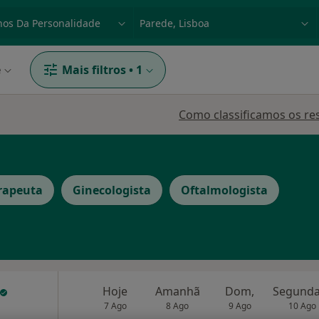
dade, doença ou nome
p. ex. Lisboa
e
Mais filtros
•
1
Como classificamos os re
erapeuta
Ginecologista
Oftalmologista
Hoje
Amanhã
Dom,
7 Ago
8 Ago
9 Ago
10 Ago