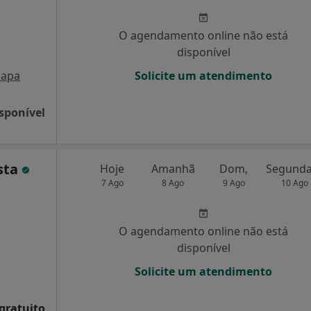
O agendamento online não está
disponível
apa
Solicite um atendimento
sponível
sta
Hoje
Amanhã
Dom,
7 Ago
8 Ago
9 Ago
10 Ago
O agendamento online não está
disponível
Solicite um atendimento
 gratuito