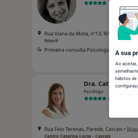
102 opiniões
Rua Viana da Mota, nº13
Estoril
Primeira consulta Psicologia
A sua p
Ao aceitar,
semelhante
hábitos de
Dra. Catarina Lu
configuraç
Psicólogo
86 opiniões
Rua Feio Terenas, Parede, Cascais
•
Map
Centro Catarina Lucas - Cascais