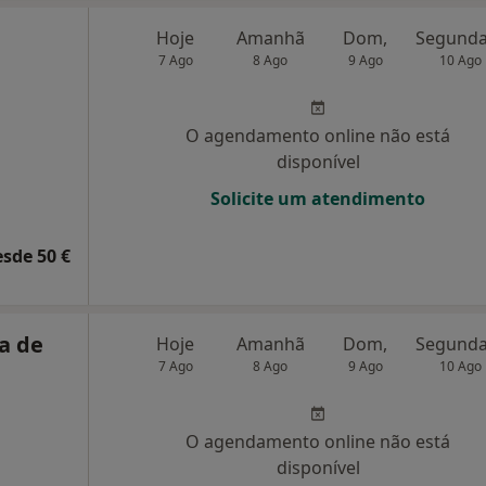
Hoje
Amanhã
Dom,
7 Ago
8 Ago
9 Ago
10 Ago
O agendamento online não está
disponível
Solicite um atendimento
esde 50 €
a de
Hoje
Amanhã
Dom,
7 Ago
8 Ago
9 Ago
10 Ago
O agendamento online não está
disponível