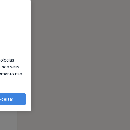
nologias
e nos seus
momento nas
Segunda-feira
Ter,
Qua
Qui,
11 Ago
12 Ago
13 Ago
Aceitar