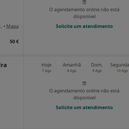
O agendamento online não está
disponível
andar, Parede, Cascais, Lisboa
•
Mapa
Solicite um atendimento
50 €
dra
Hoje
Amanhã
Dom,
7 Ago
8 Ago
9 Ago
10 Ago
O agendamento online não está
disponível
Solicite um atendimento