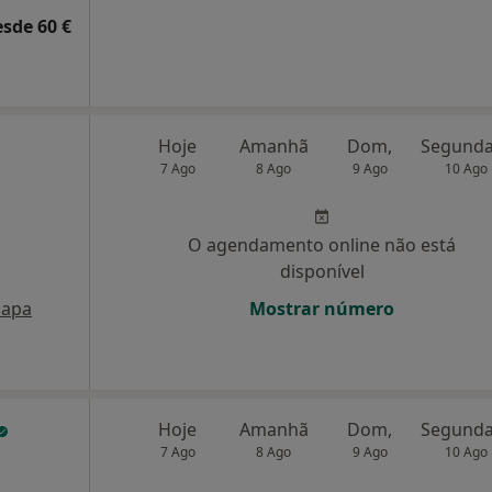
esde 60 €
Hoje
Amanhã
Dom,
7 Ago
8 Ago
9 Ago
10 Ago
O agendamento online não está
disponível
apa
Mostrar número
Hoje
Amanhã
Dom,
7 Ago
8 Ago
9 Ago
10 Ago