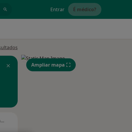
Entrar
É médico?
sultados
Ampliar mapa
Segunda-feira
Ter,
Qua
Qui,
11 Ago
12 Ago
13 Ago