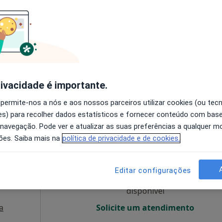
O agendamento online não está
disponível
, R/C - São Pedro do Estoril, Estoril
•
Mapa
Solicite um atendimento
65 €
rivacidade é importante.
 permite-nos a nós e aos nossos parceiros utilizar cookies (ou tec
s) para recolher dados estatísticos e fornecer conteúdo com bas
 navegação. Pode ver e atualizar as suas preferências a qualquer 
cas
Hoje
Amanhã
Dom,
ões. Saiba mais na
política de privacidade e de cookies.
7 Ago
8 Ago
9 Ago
10 Ago
Editar configurações
O agendamento online não está
disponível
a
Solicite um atendimento